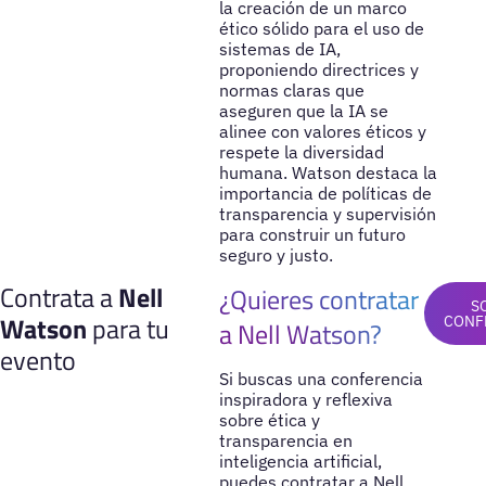
la creación de un marco
ético sólido para el uso de
sistemas de IA,
proponiendo directrices y
normas claras que
aseguren que la IA se
alinee con valores éticos y
respete la diversidad
humana. Watson destaca la
importancia de políticas de
transparencia y supervisión
para construir un futuro
seguro y justo.
Contrata a
Nell
¿Quieres contratar
S
Watson
para tu
CONF
a Nell Watson?
evento
Si buscas una conferencia
inspiradora y reflexiva
sobre ética y
transparencia en
inteligencia artificial,
puedes contratar a Nell