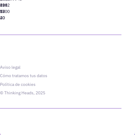
310
424
8942
77
13
6800
40
20
Aviso legal
Cómo tratamos tus datos
Política de cookies
© Thinking Heads, 2025