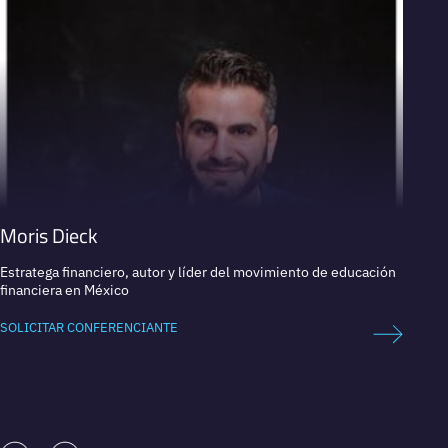
Moris Dieck
Chan
Estratega financiero, autor y líder del movimiento de educación
Co-Dir
financiera en México
catedr
SOLICITAR CONFERENCIANTE
SOLICI