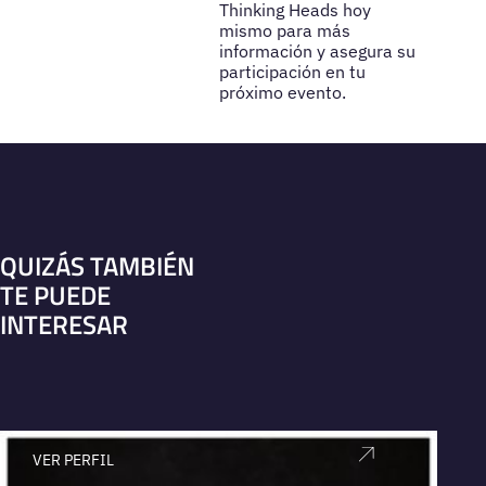
Thinking Heads hoy
mismo para más
información y asegura su
participación en tu
próximo evento.
QUIZÁS TAMBIÉN
TE PUEDE
INTERESAR
VER PERFIL
V