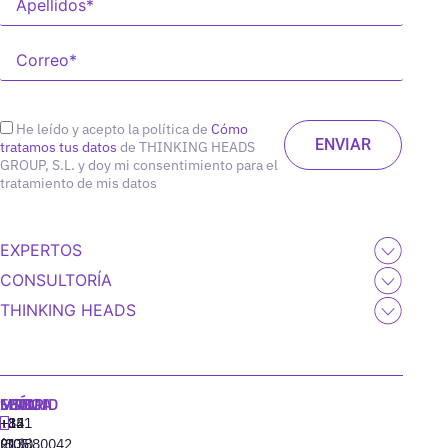
He leído y acepto la política de
Cómo
tratamos tus datos
de THINKING HEADS
GROUP, S.L. y doy mi consentimiento para el
tratamiento de mis datos
EXPERTOS
CONSULTORÍA
THINKING HEADS
MADRID
MIAMI
SEÚL
LISBOA
+34
+1
+82
‪+351
91
(305)
(10)
213880042