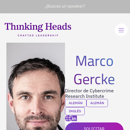
¿Buscas un speaker?
Marco
Gercke
Director de Cybercrime
Research Institute
ALEMÁN
ALEMÁN
INGLÉS
SOLICITAR