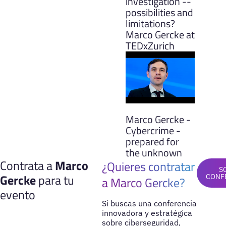
investigation --
possibilities and
limitations?
Marco Gercke at
TEDxZurich
Marco Gercke -
Cybercrime -
prepared for
the unknown
Contrata a
Marco
¿Quieres contratar
S
Gercke
para tu
CONF
a Marco Gercke?
evento
Si buscas una conferencia
innovadora y estratégica
sobre ciberseguridad,