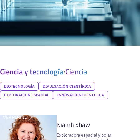
Ciencia y tecnología
Ciencia
BIOTECNOLOGÍA
DIVULGACIÓN CIENTÍFICA
EXPLORACIÓN ESPACIAL
INNOVACIÓN CIENTÍFICA
VER PERFIL
Niamh Shaw
Exploradora espacial y polar