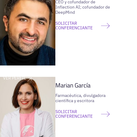
CEO y cofundador de
Inflection AI; cofundador de
DeepMind
SOLICITAR
CONFERENCIANTE
VER PERFIL
Marian García
Farmacéutica, divulgadora
científica y escritora
SOLICITAR
CONFERENCIANTE