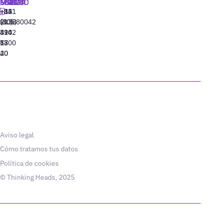
MADRID
MIAMI
SEÚL
LISBOA
+34
+1
+82
‪+351
91
(305)
(10)
213880042
310
424
8942
77
13
6800
40
20
Aviso legal
Cómo tratamos tus datos
Política de cookies
© Thinking Heads, 2025