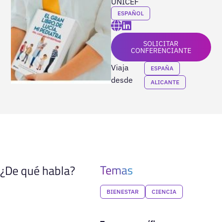
UNICEF
ESPAÑOL
SOLICITAR
CONFERENCIANTE
Viaja
ESPAÑA
desde
ALICANTE
Temas
¿De qué habla?
BIENESTAR
CIENCIA