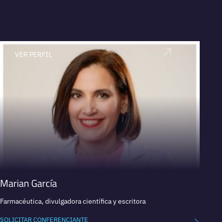
VER PERFIL
V
Marian García
Nuno
Farmacéutica, divulgadora científica y escritora
Direct
Center
SOLICITAR CONFERENCIANTE