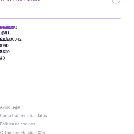
MADRID
MIAMI
SEÚL
LISBOA
+34
+1
+82
‪+351
91
(305)
(10)
213880042
310
424
8942
77
13
6800
40
20
Aviso legal
Cómo tratamos tus datos
Política de cookies
© Thinking Heads, 2025