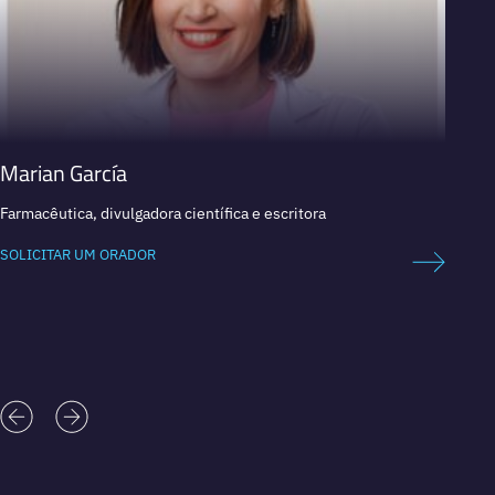
Marian García
Nuno
Farmacêutica, divulgadora científica e escritora
Direto
Neuros
SOLICITAR UM ORADOR
SOLICI