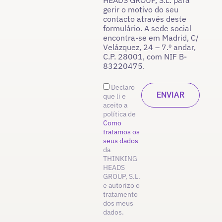
gerir o motivo do seu
contacto através deste
formulário. A sede social
encontra-se em Madrid, C/
Velázquez, 24 – 7.º andar,
C.P. 28001, com NIF B-
83220475.
Declaro
que li e
aceito a
política de
Como
tratamos os
seus dados
da
THINKING
HEADS
GROUP, S.L.
e autorizo o
tratamento
dos meus
dados.