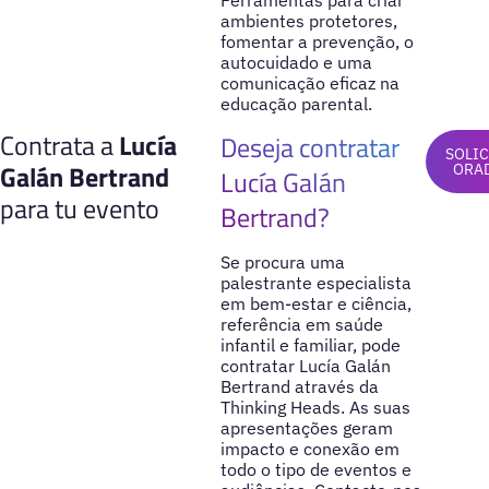
ambientes protetores,
fomentar a prevenção, o
autocuidado e uma
comunicação eficaz na
educação parental.
Contrata a
Lucía
Deseja contratar
SOLIC
Galán Bertrand
ORA
Lucía Galán
para tu evento
Bertrand?
Se procura uma
palestrante especialista
em bem-estar e ciência,
referência em saúde
infantil e familiar, pode
contratar Lucía Galán
Bertrand através da
Thinking Heads. As suas
apresentações geram
impacto e conexão em
todo o tipo de eventos e