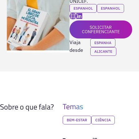
UNICEF.
ESPANHOL
ESPANHOL
SOLICITAR
CONFERENCIANTE
Viaja
ESPANHA
desde
ALICANTE
Temas
Sobre o que fala?
BEM-ESTAR
CIÊNCIA