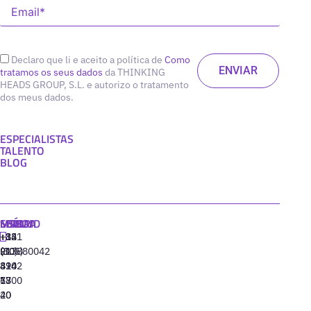
Declaro que li e aceito a política de
Como
tratamos os seus dados
da THINKING
HEADS GROUP, S.L. e autorizo o tratamento
dos meus dados.
ESPECIALISTAS
TALENTO
BLOG
MADRID
MIAMI
SEÚL
LISBOA
+34
+1
+82
‪+351
91
(305)
(10)
213880042
310
424
8942
77
13
6800
40
20