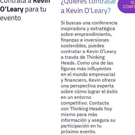
Contrata a
Kevin
¿Quieres contratar
S
O’Leary
para tu
CONF
a Kevin O’Leary?
evento
Si buscas una conferencia
inspiradora y estratégica
sobre emprendimiento,
finanzas e inversiones
sostenibles, puedes
contratar a Kevin O’Leary
a través de Thinking
Heads. Como una de las
figuras más influyentes
en el mundo empresarial
y financiero, Kevin ofrece
una perspectiva experta
sobre cómo lograr el éxito
en un entorno
competitivo. Contacta
con Thinking Heads hoy
mismo para más
información y asegura su
participación en tu
próximo evento.