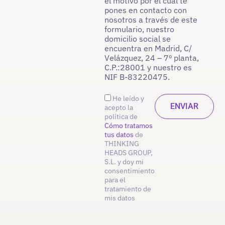
el motivo por el cual te
pones en contacto con
nosotros a través de este
formulario, nuestro
domicilio social se
encuentra en Madrid, C/
Velázquez, 24 – 7º planta,
C.P.:28001 y nuestro es
NIF B-83220475.
He leído y
acepto la
política de
Cómo tratamos
tus datos
de
THINKING
HEADS GROUP,
S.L. y doy mi
consentimiento
para el
tratamiento de
mis datos