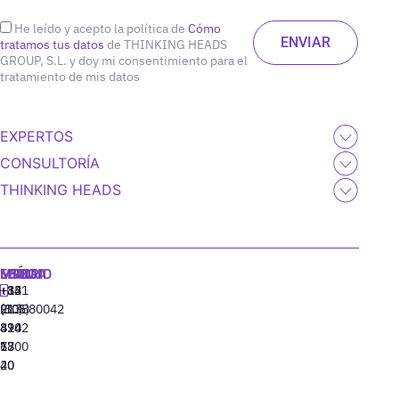
He leído y acepto la política de
Cómo
tratamos tus datos
de THINKING HEADS
GROUP, S.L. y doy mi consentimiento para el
tratamiento de mis datos
EXPERTOS
CONSULTORÍA
THINKING HEADS
MADRID
MIAMI
SEÚL
LISBOA
+34
+1
+82
‪+351
91
(305)
(10)
213880042
310
424
8942
77
13
6800
40
20