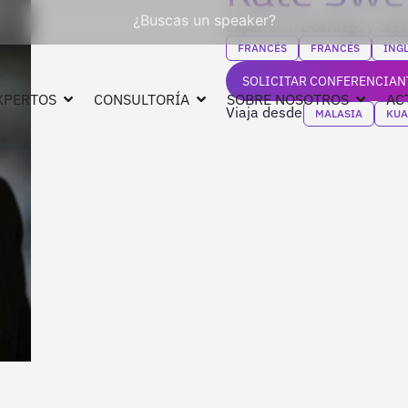
¿Buscas un speaker?
Experta en Liderazgo y org
FRANCÉS
FRANCÉS
ING
SOLICITAR CONFERENCIAN
XPERTOS
CONSULTORÍA
SOBRE NOSOTROS
AC
Viaja desde
MALASIA
KUA