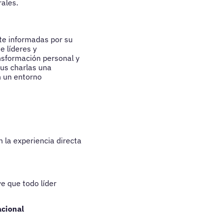
rales.
te informadas por su
 líderes y
nsformación personal y
sus charlas una
n un entorno
 la experiencia directa
e que todo líder
acional