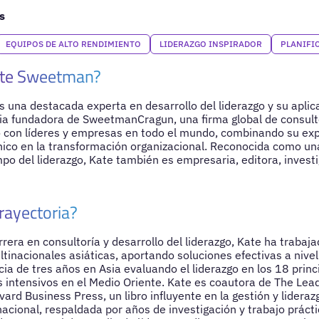
s
EQUIPOS DE ALTO RENDIMIENTO
LIDERAZGO INSPIRADOR
PLANIFI
ate Sweetman?
una destacada experta en desarrollo del liderazgo y su aplic
cia fundadora de SweetmanCragun, una firma global de consulto
 con líderes y empresas en todo el mundo, combinando su exp
ico en la transformación organizacional. Reconocida como un
po del liderazgo, Kate también es empresaria, editora, investi
rayectoria?
rrera en consultoría y desarrollo del liderazgo, Kate ha trabaj
tinacionales asiáticas, aportando soluciones efectivas a nivel
ia de tres años en Asia evaluando el liderazgo en los 18 princ
s intensivos en el Medio Oriente. Kate es coautora de The Lea
ard Business Press, un libro influyente en la gestión y lideraz
acional, respaldada por años de investigación y trabajo prácti