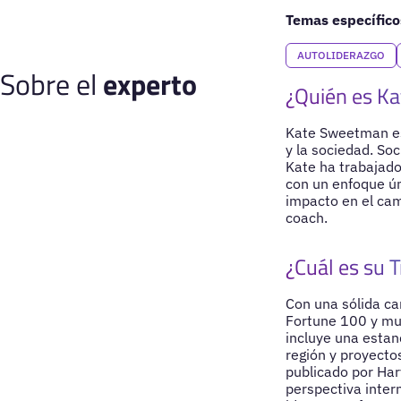
Temas específico
AUTOLIDERAZGO
Sobre el
experto
¿Quién es K
Kate Sweetman es 
y la sociedad. So
Kate ha trabajado
con un enfoque ún
impacto en el cam
coach.
¿Cuál es su T
Con una sólida ca
Fortune 100 y mul
incluye una estanc
región y proyecto
publicado por Harv
perspectiva intern