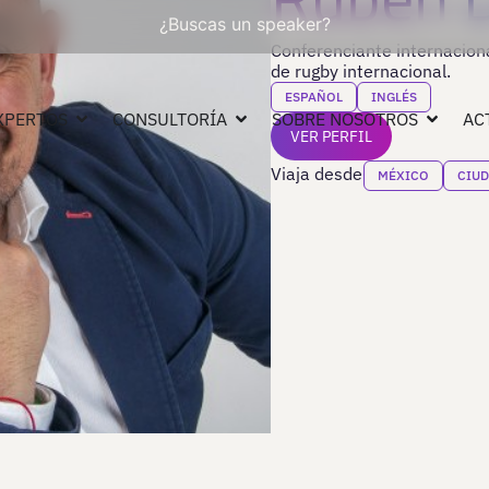
¿Buscas un speaker?
Conferenciante internaciona
de rugby internacional.
ESPAÑOL
INGLÉS
XPERTOS
CONSULTORÍA
SOBRE NOSOTROS
AC
VER PERFIL
Viaja desde
MÉXICO
CIUD