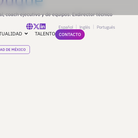
l, coach ejecutivo y de equipos. Exdirector técnico
Español
Inglés
Portugués
TUALIDAD
TALENTO
CONTACTO
AD DE MÉXICO