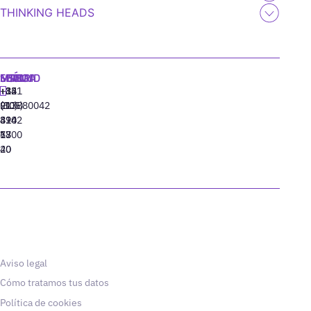
THINKING HEADS
MADRID
MIAMI
SEÚL
LISBOA
+34
+1
+82
‪+351
91
(305)
(10)
213880042
310
424
8942
77
13
6800
40
20
Aviso legal
Cómo tratamos tus datos
Política de cookies