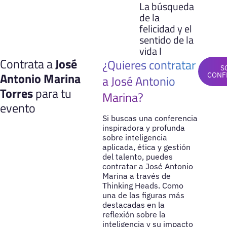
La búsqueda
de la
felicidad y el
sentido de la
vida I
Contrata a
José
¿Quieres contratar
S
Antonio Marina
CONF
a José Antonio
Torres
para tu
Marina?
evento
Si buscas una conferencia
inspiradora y profunda
sobre inteligencia
aplicada, ética y gestión
del talento, puedes
contratar a José Antonio
Marina a través de
Thinking Heads. Como
una de las figuras más
destacadas en la
reflexión sobre la
inteligencia y su impacto