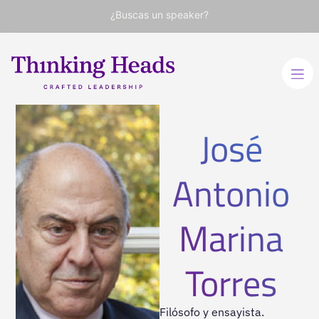
¿Buscas un speaker?
José
Antonio
Marina
Torres
Filósofo y ensayista.