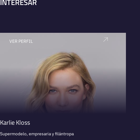
INTERESAR
VER PERFIL
V
Karlie Kloss
Joe 
Supermodelo, empresaria y filántropa
Fundad
expert