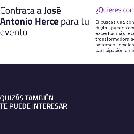
Contrata a
José
¿Quieres con
Antonio Herce
para tu
Si buscas una conf
evento
digital, puedes c
expertos más reco
transformadora so
sistemas sociale
participación en 
QUIZÁS TAMBIÉN
TE PUEDE INTERESAR