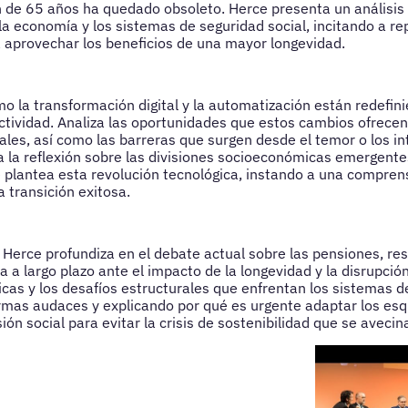
n de 65 años ha quedado obsoleto. Herce presenta un análisi
a economía y los sistemas de seguridad social, incitando a rep
a aprovechar los beneficios de una mayor longevidad.
o la transformación digital y la automatización están redefinie
uctividad. Analiza las oportunidades que estos cambios ofrecen
iales, así como las barreras que surgen desde el temor o los i
 a la reflexión sobre las divisiones socioeconómicas emergentes
plantea esta revolución tecnológica, instando a una compren
 transición exitosa.
 Herce profundiza en el debate actual sobre las pensiones, re
 a largo plazo ante el impacto de la longevidad y la disrupción
icas y los desafíos estructurales que enfrentan los sistemas d
rmas audaces y explicando por qué es urgente adaptar los es
ión social para evitar la crisis de sostenibilidad que se avecin