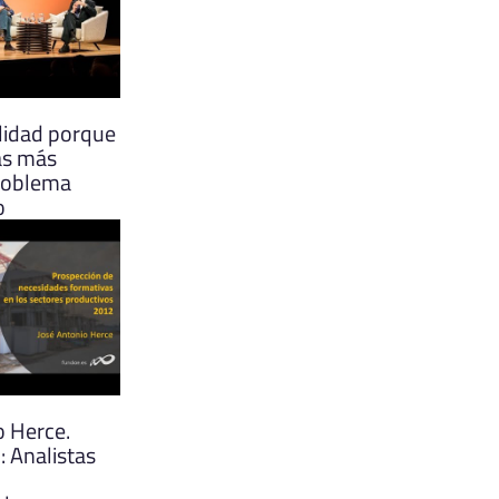
alidad porque
as más
problema
o
o Herce.
: Analistas