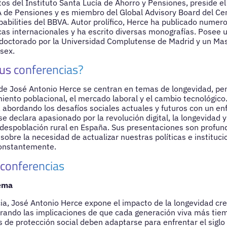
tos del Instituto Santa Lucía de Ahorro y Pensiones, preside e
A de Pensiones y es miembro del Global Advisory Board del Cen
abilities del BBVA. Autor prolífico, Herce ha publicado numero
as internacionales y ha escrito diversas monografías. Posee 
octorado por la Universidad Complutense de Madrid y un Mast
sex.
us conferencias?
de José Antonio Herce se centran en temas de longevidad, pens
iento poblacional, el mercado laboral y el cambio tecnológico. 
, abordando los desafíos sociales actuales y futuros con un en
se declara apasionado por la revolución digital, la longevidad
 despoblación rural en España. Sus presentaciones son profu
sobre la necesidad de actualizar nuestras políticas e instituci
constantemente.
 conferencias
ema
ia, José Antonio Herce expone el impacto de la longevidad cr
orando las implicaciones de que cada generación viva más ti
 de protección social deben adaptarse para enfrentar el siglo X