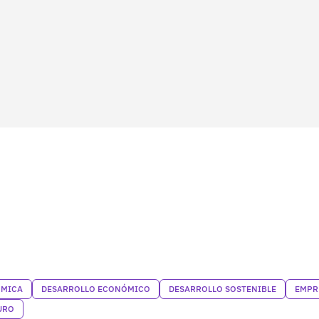
ÓMICA
DESARROLLO ECONÓMICO
DESARROLLO SOSTENIBLE
EMPR
URO