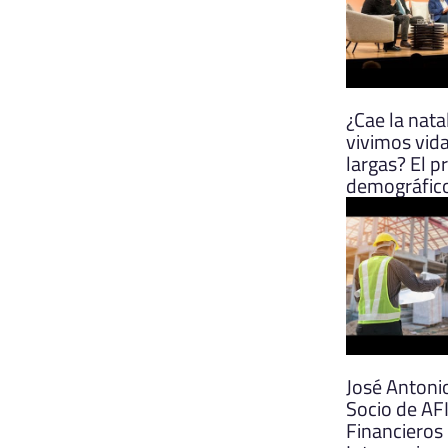
¿Cae la nat
vivimos vid
largas? El 
demográfic
José Antoni
Socio de AFI
Financieros