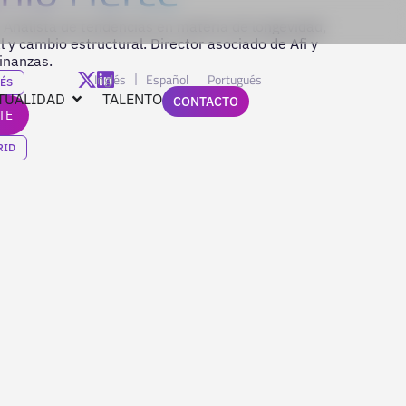
. Analista de tendencias en materia de longevidad,
l y cambio estructural. Director asociado de Afi y
inanzas.
Inglés
Español
Portugués
ÉS
TUALIDAD
TALENTO
CONTACTO
TE
RID