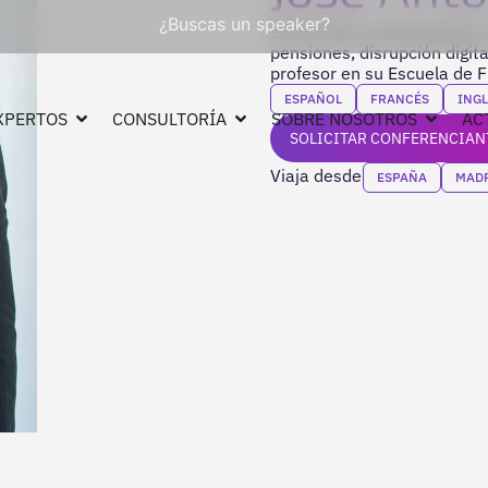
¿Buscas un speaker?
Economista interdisciplinar
pensiones, disrupción digita
profesor en su Escuela de F
ESPAÑOL
FRANCÉS
INGL
XPERTOS
CONSULTORÍA
SOBRE NOSOTROS
AC
SOLICITAR CONFERENCIAN
Viaja desde
ESPAÑA
MAD