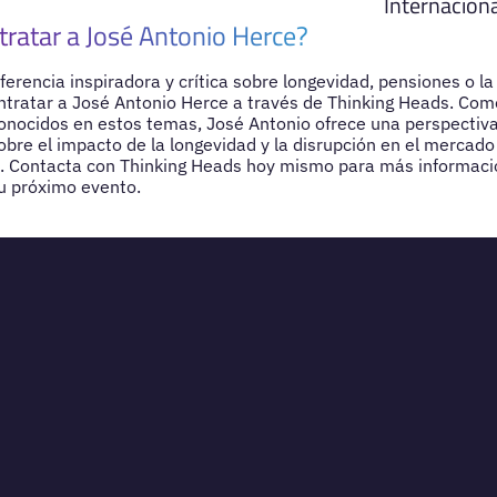
Internacion
tratar a José Antonio Herce?
erencia inspiradora y crítica sobre longevidad, pensiones o la
ontratar a José Antonio Herce a través de Thinking Heads. Com
nocidos en estos temas, José Antonio ofrece una perspectiva
bre el impacto de la longevidad y la disrupción en el mercado 
s. Contacta con Thinking Heads hoy mismo para más informaci
tu próximo evento.