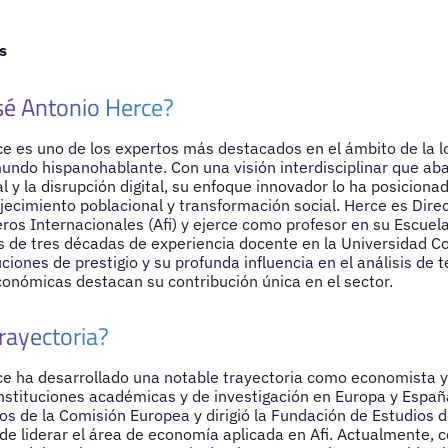
s
sé Antonio Herce?
e es uno de los expertos más destacados en el ámbito de la l
undo hispanohablante. Con una visión interdisciplinar que aba
l y la disrupción digital, su enfoque innovador lo ha posicion
ecimiento poblacional y transformación social. Herce es Dire
eros Internacionales (Afi) y ejerce como profesor en su Escue
 de tres décadas de experiencia docente en la Universidad C
uciones de prestigio y su profunda influencia en el análisis de 
onómicas destacan su contribución única en el sector.
rayectoria?
e ha desarrollado una notable trayectoria como economista y 
nstituciones académicas y de investigación en Europa y Españ
os de la Comisión Europea y dirigió la Fundación de Estudios
e liderar el área de economía aplicada en Afi. Actualmente,