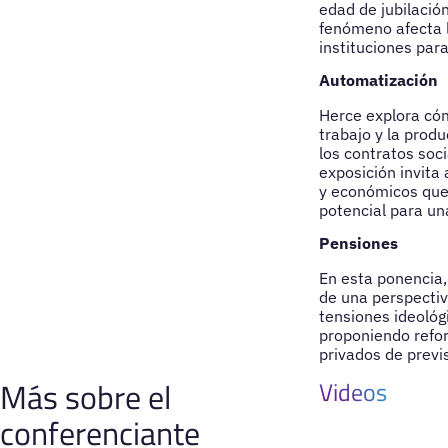
edad de jubilació
fenómeno afecta l
instituciones par
Automatización
Herce explora cóm
trabajo y la prod
los contratos soc
exposición invita
y económicos que 
potencial para una
Pensiones
En esta ponencia,
de una perspectiva
tensiones ideológ
proponiendo refo
privados de previs
Más sobre el
Videos
conferenciante