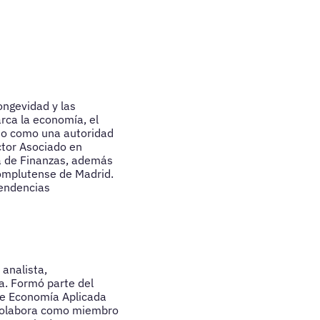
ongevidad y las
rca la economía, el
ado como una autoridad
ctor Asociado en
la de Finanzas, además
omplutense de Madrid.
tendencias
analista,
a. Formó parte del
 de Economía Aplicada
 colabora como miembro