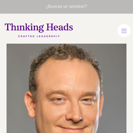
¿Buscas un speaker?
Jason
Schenker
Uno de los futuristas
financieros más influyentes
del mundo. Presidente de
The Futurist Institute y
Prestige Economics.
ALEMÁN
INGLÉS
VER PERFIL