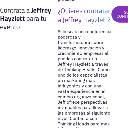
Contrata a
Jeffrey
¿Quieres contratar
S
Hayzlett
para tu
CONF
a Jeffrey Hayzlett?
evento
Si buscas una conferencia
poderosa y
transformadora sobre
liderazgo, innovación y
crecimiento empresarial,
puedes contratar a
Jeffrey Hayzlett a través
de Thinking Heads. Como
uno de los especialistas
en marketing más
influyentes y con una
vasta experiencia en el
cambio organizacional,
Jeff ofrece perspectivas
invaluables para llevar a
las empresas al siguiente
nivel. Contacta con
Thinking Heads para más