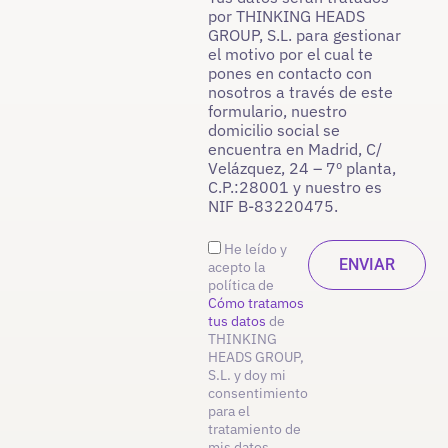
por THINKING HEADS
GROUP, S.L. para gestionar
el motivo por el cual te
pones en contacto con
nosotros a través de este
formulario, nuestro
domicilio social se
encuentra en Madrid, C/
Velázquez, 24 – 7º planta,
C.P.:28001 y nuestro es
NIF B-83220475.
He leído y
acepto la
política de
Cómo tratamos
tus datos
de
THINKING
HEADS GROUP,
S.L. y doy mi
consentimiento
para el
tratamiento de
mis datos