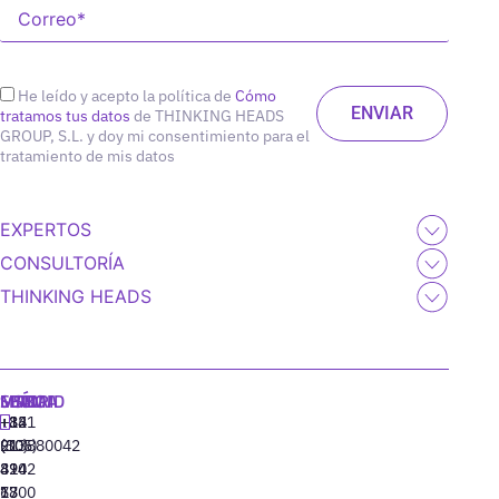
He leído y acepto la política de
Cómo
tratamos tus datos
de THINKING HEADS
GROUP, S.L. y doy mi consentimiento para el
tratamiento de mis datos
EXPERTOS
CONSULTORÍA
THINKING HEADS
MADRID
MIAMI
SEÚL
LISBOA
+34
+1
+82
‪+351
91
(305)
(10)
213880042
310
424
8942
77
13
6800