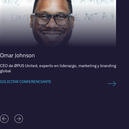
Omar Johnson
Jonat
CEO de ØPUS United, experto en liderazgo, marketing y branding
Fundad
global
Grupo
SOLICITAR CONFERENCIANTE
SOLICI