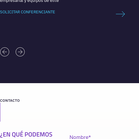
empresarial y equipos de élite
estrate
SOLICITAR CONFERENCIANTE
SOLICI
CONTACTO
¿EN QUÉ PODEMOS