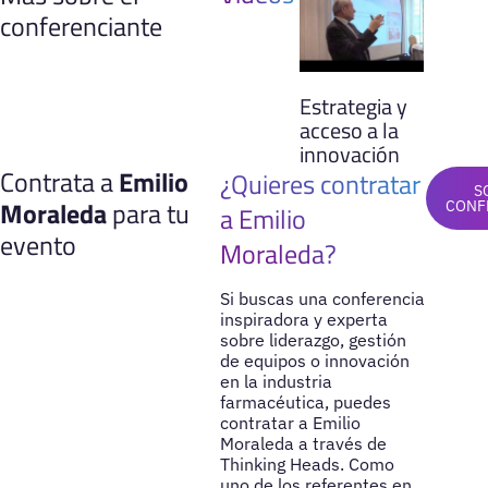
conferenciante
Estrategia y
acceso a la
innovación
Contrata a
Emilio
¿Quieres contratar
S
Moraleda
para tu
CONF
a Emilio
evento
Moraleda?
Si buscas una conferencia
inspiradora y experta
sobre liderazgo, gestión
de equipos o innovación
en la industria
farmacéutica, puedes
contratar a Emilio
Moraleda a través de
Thinking Heads. Como
uno de los referentes en