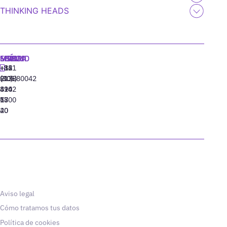
THINKING HEADS
MADRID
MIAMI
SEÚL
LISBOA
+34
+1
+82
‪+351
91
(305)
(10)
213880042
310
424
8942
77
13
6800
40
20
Aviso legal
Cómo tratamos tus datos
Política de cookies