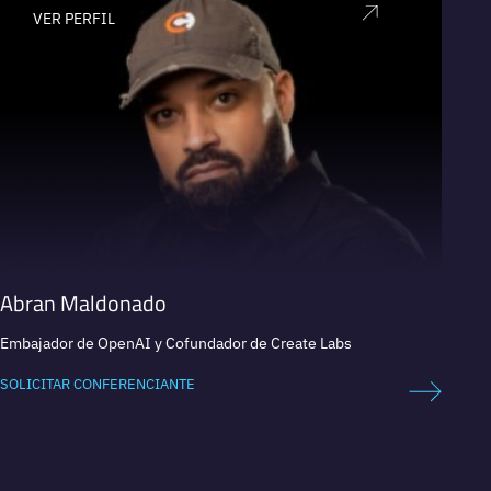
VER PERFIL
V
Abran Maldonado
Adam
Embajador de OpenAI y Cofundador de Create Labs
Cofunda
SOLICITAR CONFERENCIANTE
SOLICI