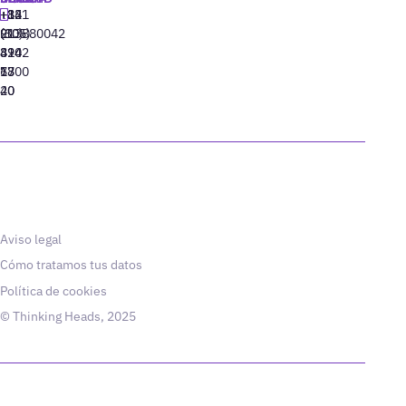
+34
+1
+82
‪+351
91
(305)
(10)
213880042
310
424
8942
77
13
6800
40
20
Aviso legal
Cómo tratamos tus datos
Política de cookies
© Thinking Heads, 2025