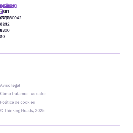
MADRID
MIAMI
SEÚL
LISBOA
+34
+1
+82
‪+351
91
(305)
(10)
213880042
310
424
8942
77
13
6800
40
20
Aviso legal
Cómo tratamos tus datos
Política de cookies
© Thinking Heads, 2025