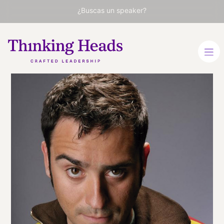
¿Buscas un speaker?
Juan
Antonio
Bayona
Director de Cine
ESPAÑOL
INGLÉS
VER PERFIL
Viaja
ESPAÑA