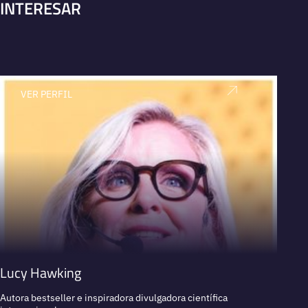
INTERESAR
VER PERFIL
V
Lucy Hawking
Jaco
Autora bestseller e inspiradora divulgadora científica
Escrito