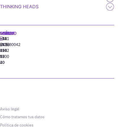
THINKING HEADS
MADRID
MIAMI
SEÚL
LISBOA
+34
+1
+82
‪+351
91
(305)
(10)
213880042
310
424
8942
77
13
6800
40
20
Aviso legal
Cómo tratamos tus datos
Política de cookies