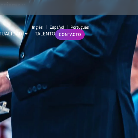
ncieras y
Inglés
Español
Portugués
TUALIDAD
TALENTO
CONTACTO