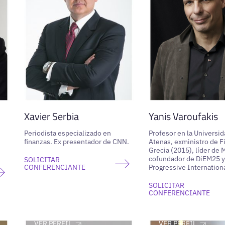
Xavier Serbia
Yanis Varoufakis
Periodista especializado en
Profesor en la Universid
finanzas. Ex presentador de CNN.
Atenas, exministro de F
Grecia (2015), líder de
cofundador de DiEM25 y
SOLICITAR
CONFERENCIANTE
Progressive Internation
SOLICITAR
CONFERENCIANTE
VER PERFIL
VER PERFIL