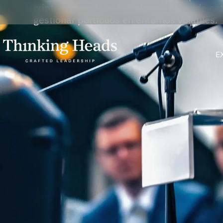
criptoeconomía e inversiones. Aprende est
gestionar portfolios en entornos volátiles.
E