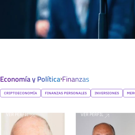
Economía y Política
Finanzas
CRIPTOECONOMÍA
FINANZAS PERSONALES
INVERSIONES
MER
VER PERFIL
VER PERFIL