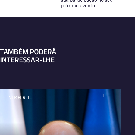
próximo evento.
TAMBÉM PODERÁ
INTERESSAR-LHE
VER PERFIL
V