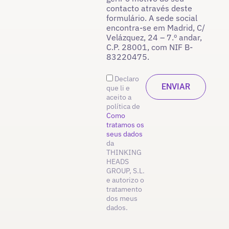
contacto através deste
formulário. A sede social
encontra-se em Madrid, C/
Velázquez, 24 – 7.º andar,
C.P. 28001, com NIF B-
83220475.
Declaro
que li e
aceito a
política de
Como
tratamos os
seus dados
da
THINKING
HEADS
GROUP, S.L.
e autorizo o
tratamento
dos meus
dados.