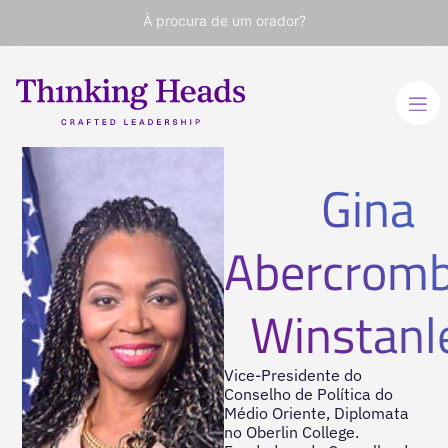
À procura de um orador?
Gina
Abercromb
Winstanl
Vice-Presidente do
Conselho de Política do
Médio Oriente, Diplomata
no Oberlin College.