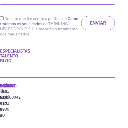
Declaro que li e aceito a política de
Como
tratamos os seus dados
da THINKING
HEADS GROUP, S.L. e autorizo o tratamento
dos meus dados.
ESPECIALISTAS
TALENTO
BLOG
MADRID
MIAMI
SEÚL
LISBOA
+34
+1
+82
‪+351
91
(305)
(10)
213880042
310
424
8942
77
13
6800
40
20