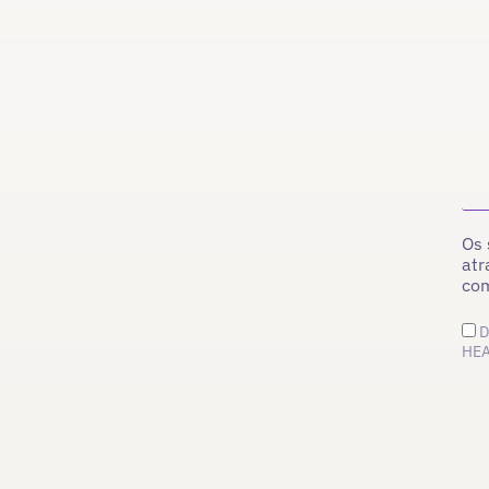
Os 
atr
co
D
HEA