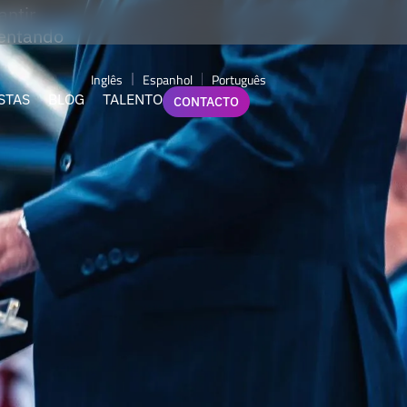
antir
mentando
Inglês
Espanhol
Português
STAS
BLOG
TALENTO
CONTACTO