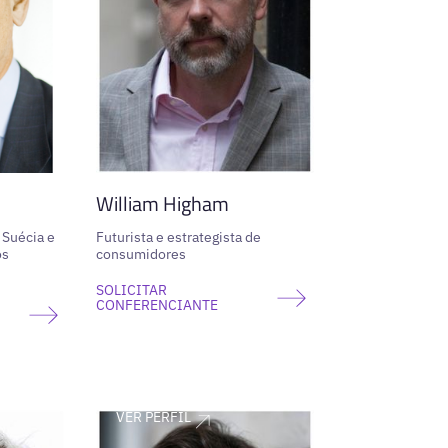
William Higham
 Suécia e
Futurista e estrategista de
os
consumidores
SOLICITAR
CONFERENCIANTE
VER PERFIL