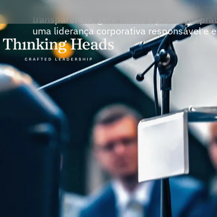
especialistas em governação. Aprenda meto
transparência, gerir riscos e promover pr
uma liderança corporativa responsável e ef