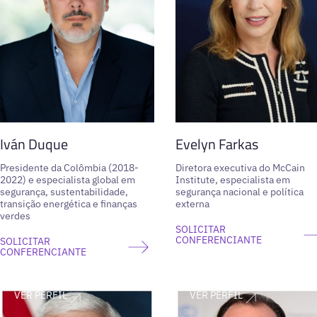
Iván Duque
Evelyn Farkas
Presidente da Colômbia (2018-
Diretora executiva do McCain
2022) e especialista global em
Institute, especialista em
segurança, sustentabilidade,
segurança nacional e política
transição energética e finanças
externa
verdes
SOLICITAR
CONFERENCIANTE
SOLICITAR
CONFERENCIANTE
VER PERFIL
VER PERFIL