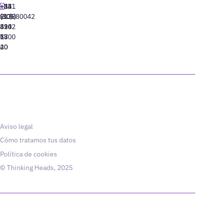
+34
+1
+82
‪+351
91
(305)
(10)
213880042
310
424
8942
77
13
6800
40
20
Aviso legal
Cómo tratamos tus datos
Política de cookies
© Thinking Heads, 2025