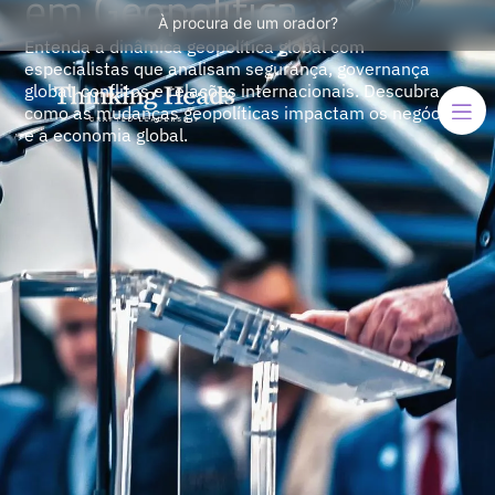
em Geopolítica
À procura de um orador?
Entenda a dinâmica geopolítica global com
especialistas que analisam segurança, governança
global, conflitos e relações internacionais. Descubra
como as mudanças geopolíticas impactam os negócios
e a economia global.