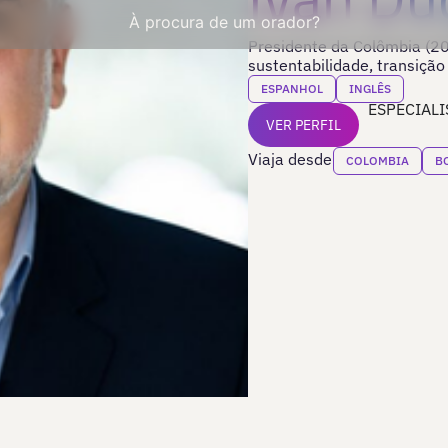
À procura de um orador?
Presidente da Colômbia (20
sustentabilidade, transição
ESPANHOL
INGLÊS
ESPECIALI
VER PERFIL
Viaja desde
COLOMBIA
B