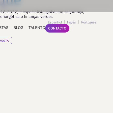
18-2022) e especialista global em segurança,
 energética e finanças verdes
Espanhol
Inglês
Português
STAS
BLOG
TALENTO
CONTACTO
OGOTÁ