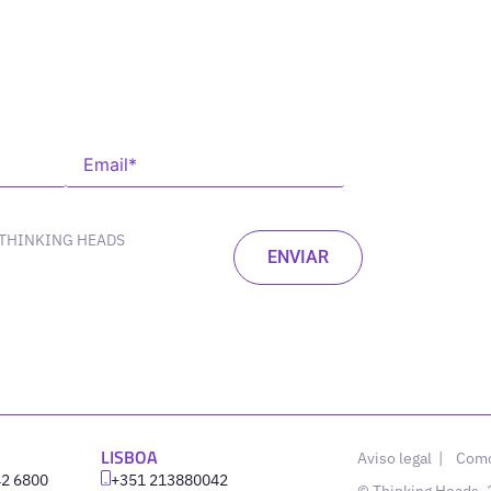
 THINKING HEADS
LISBOA
Aviso legal
|
Como
42 6800
‪+351 213880042