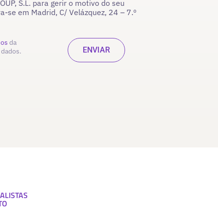
P, S.L. para gerir o motivo do seu
ra-se em Madrid, C/ Velázquez, 24 – 7.º
dos
da
 dados.
ALISTAS
TO