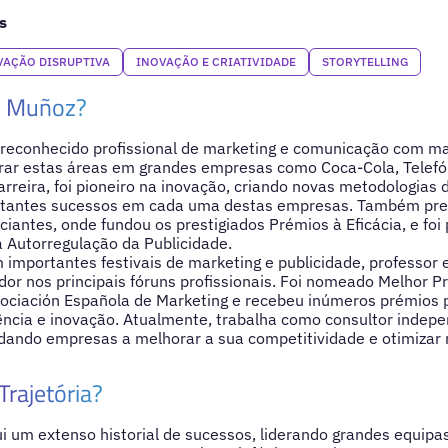
s
VAÇÃO DISRUPTIVA
INOVAÇÃO E CRIATIVIDADE
STORYTELLING
x Muñoz?
 reconhecido profissional de marketing e comunicação com ma
erar estas áreas em grandes empresas como Coca-Cola, Telefó
arreira, foi pioneiro na inovação, criando novas metodologias 
tantes sucessos em cada uma destas empresas. Também pres
iantes, onde fundou os prestigiados Prémios à Eficácia, e foi
 Autorregulação da Publicidade.
em importantes festivais de marketing e publicidade, professo
dor nos principais fóruns profissionais. Foi nomeado Melhor Pr
sociación Española de Marketing e recebeu inúmeros prémios 
ciência e inovação. Atualmente, trabalha como consultor indep
dando empresas a melhorar a sua competitividade e otimizar 
Trajetória?
i um extenso historial de sucessos, liderando grandes equipa