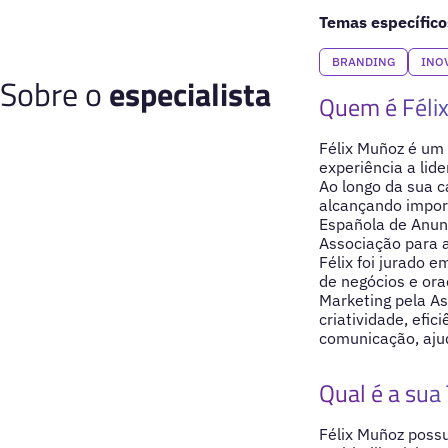
Temas específico
BRANDING
INO
Sobre o
especialista
Quem é Féli
Félix Muñoz é um
experiência a lid
Ao longo da sua c
alcançando impor
Española de Anunc
Associação para a
Félix foi jurado 
de negócios e ora
Marketing pela A
criatividade, efi
comunicação, aju
Qual é a sua 
Félix Muñoz possu