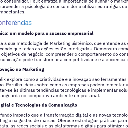
consumidor. Félix enfatiza a importância de alinhar o market
preender a psicologia do consumidor e utilizar estratégias d
impactantes.
onferências
ico: um modelo para o sucesso empresarial
ca a sua metodologia de Marketing Sistémico, que entende a
ecendo que todas as ações estão interligadas. Demonstra como
 objetivos de negócio, compreender o comportamento do cons
municação pode transformar a competitividade e a eficiência
novação no Marketing
élix explora como a criatividade e a inovação são ferramentas
o. Partilha ideias sobre como as empresas podem fomentar u
ptar-se às últimas tendências tecnológicas e implementar sol
anguarda no competitivo ambiente empresarial.
gital e Tecnologias da Comunicação
ofundo impacto que a transformação digital e as novas tecnol
ing e na gestão de marcas. Oferece estratégias práticas par
ata, as redes sociais e as plataformas digitais para otimizar 