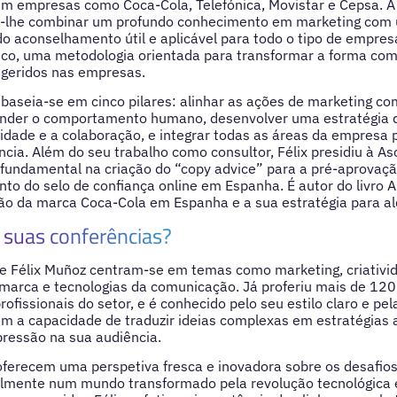
em empresas como Coca-Cola, Telefónica, Movistar e Cepsa. 
e-lhe combinar um profundo conhecimento em marketing co
do aconselhamento útil e aplicável para todo o tipo de empresa
ico, uma metodologia orientada para transformar a forma com
geridos nas empresas.
aseia-se em cinco pilares: alinhar as ações de marketing com
nder o comportamento humano, desenvolver uma estratégia d
vidade e a colaboração, e integrar todas as áreas da empresa 
ência. Além do seu trabalho como consultor, Félix presidiu à A
 fundamental na criação do “copy advice” para a pré-aprovaç
o do selo de confiança online em Espanha. É autor do livro A
ção da marca Coca-Cola em Espanha e a sua estratégia para al
suas conferências?
de Félix Muñoz centram-se em temas como marketing, criativi
e marca e tecnologias da comunicação. Já proferiu mais de 120
profissionais do setor, e é conhecido pelo seu estilo claro e 
tem a capacidade de traduzir ideias complexas em estratégias 
ressão na sua audiência.
ferecem uma perspetiva fresca e inovadora sobre os desafio
lmente num mundo transformado pela revolução tecnológica 