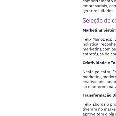
comportamento do 
empresariais, com
gerar resultados 
Seleção de c
Marketing Sistém
Félix Muñoz expli
holística, reconh
marketing com os
estratégias de co
Criatividade e I
Nesta palestra, F
marketing modern
criatividade, ada
se manterem na v
Transformação Di
Félix aborda o pr
tiveram no market
aproveitem o big d