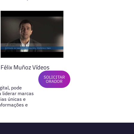
Félix Muñoz Vídeos
SOLICITAR
ORADOR
ital, pode
a liderar marcas
ias únicas e
informações e