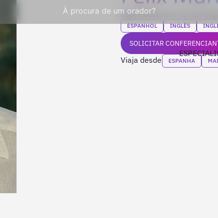
À procura de um orador?
Especialista em comunicaçã
ESPANHOL
INGLÊS
INGL
SOLICITAR CONFERENCIAN
ESPECIALI
Viaja desde
ESPANHA
MA