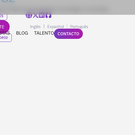
o integrada, planeamento estratégico e inovação.
ÊS
Inglês
Espanhol
Português
TE
STAS
BLOG
TALENTO
CONTACTO
DRID