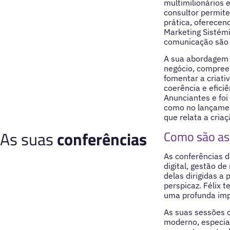
multimilionários 
consultor permit
prática, oferecen
Marketing Sistém
comunicação são 
A sua abordagem b
negócio, compree
fomentar a criati
coerência e efici
Anunciantes e foi
como no lançament
que relata a cria
As suas
conferências
Como são as 
As conferências 
digital, gestão d
delas dirigidas a 
perspicaz. Félix 
uma profunda imp
As suas sessões o
moderno, especia