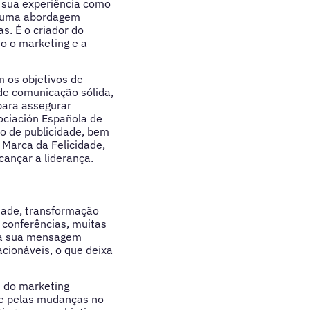
A sua experiência como
m uma abordagem
s. É o criador do
o o marketing e a
 os objetivos de
e comunicação sólida,
para assegurar
sociación Española de
ão de publicidade, bem
 Marca da Felicidade,
cançar a liderança.
dade, transformação
 conferências, muitas
pela sua mensagem
acionáveis, o que deixa
s do marketing
e pelas mudanças no