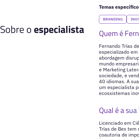
Temas específico
BRANDING
INO
Sobre o
especialista
Quem é Fern
Fernando Trías de
especializado em 
abordagem disrupt
mundo empresaria
e Marketing Later
sociedade, e vend
40 idiomas. A sua
um especialista 
ecossistemas ino
Qual é a sua 
Licenciado em Ci
Trías de Bes tem 
coautoria de impo