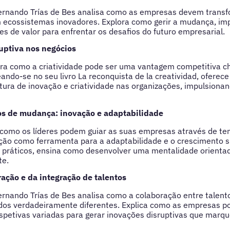
Fernando Trías de Bes analisa como as empresas devem transf
 ecossistemas inovadores. Explora como gerir a mudança, impu
es de valor para enfrentar os desafios do futuro empresarial.
ruptiva nos negócios
tra como a criatividade pode ser uma vantagem competitiva 
ando-se no seu livro La reconquista de la creatividad, oferece
ura de inovação e criatividade nas organizações, impulsiona
os de mudança: inovação e adaptabilidade
como os líderes podem guiar as suas empresas através de tem
ação como ferramenta para a adaptabilidade e o crescimento s
 práticos, ensina como desenvolver uma mentalidade orienta
te.
ração e da integração de talentos
ernando Trías de Bes analisa como a colaboração entre talento
ados verdadeiramente diferentes. Explica como as empresas p
spetivas variadas para gerar inovações disruptivas que marq