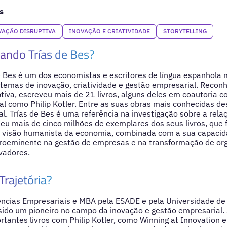
s
VAÇÃO DISRUPTIVA
INOVAÇÃO E CRIATIVIDADE
STORYTELLING
ando Trías de Bes?
 Bes é um dos economistas e escritores de língua espanhola m
temas de inovação, criatividade e gestão empresarial. Reconh
iva, escreveu mais de 21 livros, alguns deles em coautoria c
l como Philip Kotler. Entre as suas obras mais conhecidas d
al. Trías de Bes é uma referência na investigação sobre a rel
eu mais de cinco milhões de exemplares dos seus livros, que 
 visão humanista da economia, combinada com a sua capacida
proeminente na gestão de empresas e na transformação de or
vadores.
Trajetória?
ências Empresariais e MBA pela ESADE e pela Universidade de
sido um pioneiro no campo da inovação e gestão empresarial. A
rtantes livros com Philip Kotler, como Winning at Innovation e