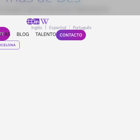
 inovação e gestão empresarial. Palestrante em
Inglês
Espanhol
Português
TE
STAS
BLOG
TALENTO
CONTACTO
RCELONA