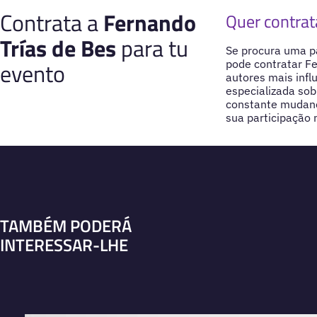
Contrata a
Fernando
Quer contrat
Trías de Bes
para tu
Se procura uma pa
evento
pode contratar F
autores mais inf
especializada so
constante mudanç
sua participação 
TAMBÉM PODERÁ
INTERESSAR-LHE