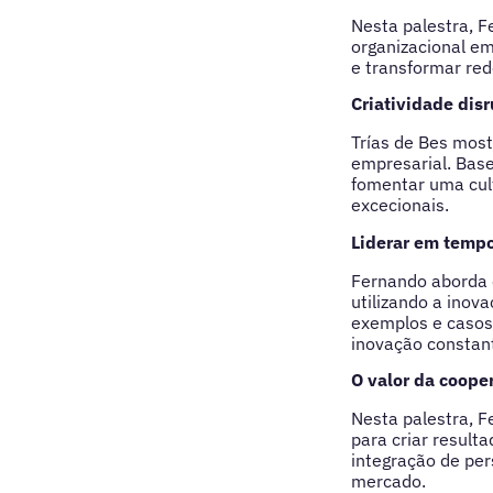
Nesta palestra, 
organizacional em
e transformar red
Criatividade dis
Trías de Bes mos
empresarial. Base
fomentar uma cult
excecionais.
Liderar em temp
Fernando aborda 
utilizando a inov
exemplos e casos
inovação constan
O valor da coope
Nesta palestra, F
para criar result
integração de per
mercado.