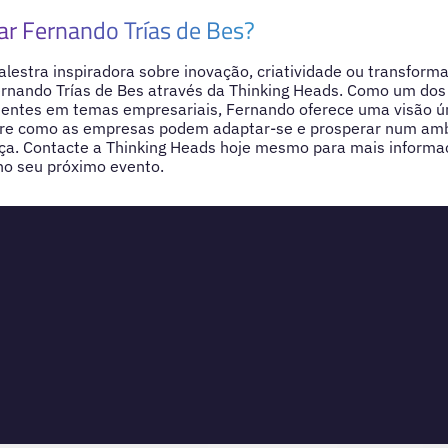
ar Fernando Trías de Bes?
lestra inspiradora sobre inovação, criatividade ou transform
ernando Trías de Bes através da Thinking Heads. Como um dos
luentes em temas empresariais, Fernando oferece uma visão ú
bre como as empresas podem adaptar-se e prosperar num am
a. Contacte a Thinking Heads hoje mesmo para mais informaç
no seu próximo evento.