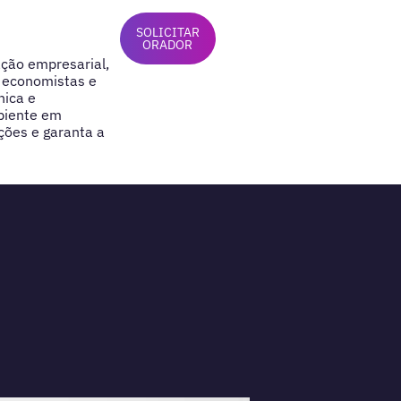
SOLICITAR
ORADOR
ação empresarial,
 economistas e
nica e
biente em
ões e garanta a