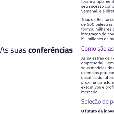
foram amplamente
seu sucesso como
Semanal, e é dire
Trías de Bes foi 
de 500 palestras 
formou milhares d
integração de nov
Mil millones de me
As suas
conferências
Como são as 
As palestras de F
empresarial. Com
seus modelos de n
exemplos práticos
desafios do futu
próxima transform
executivos e prof
mercado.
Seleção de p
O futuro da inov