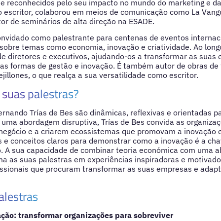
 reconhecidos pelo seu impacto no mundo do marketing e da
 escritor, colaborou em meios de comunicação como La Vangua
tor de seminários de alta direção na ESADE.
convidado como palestrante para centenas de eventos internac
sobre temas como economia, inovação e criatividade. Ao longo
e diretores e executivos, ajudando-os a transformar as suas
as formas de gestão e inovação. É também autor de obras de 
jillones, o que realça a sua versatilidade como escritor.
suas palestras?
ernando Trías de Bes são dinâmicas, reflexivas e orientadas 
 uma abordagem disruptiva, Trías de Bes convida as organiza
egócio e a criarem ecossistemas que promovam a inovação e a
 e conceitos claros para demonstrar como a inovação é a cha
ro. A sua capacidade de combinar teoria económica com uma 
a as suas palestras em experiências inspiradoras e motivador
issionais que procuram transformar as suas empresas e adapt
alestras
ação: transformar organizações para sobreviver