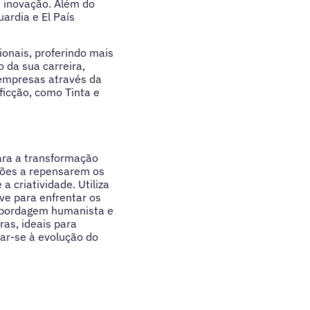
 inovação. Além do
rdia e El País
ionais, proferindo mais
 da sua carreira,
 empresas através da
ficção, como Tinta e
para a transformação
ções a repensarem os
 criatividade. Utiliza
ve para enfrentar os
abordagem humanista e
as, ideais para
ar-se à evolução do