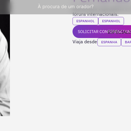
À procura de um orador?
Economista especialista em
fóruns internacionais.
ESPANHOL
ESPANHOL
SOLICITAR CONFERENCIAN
ESPECIALI
Viaja desde
ESPANHA
BA