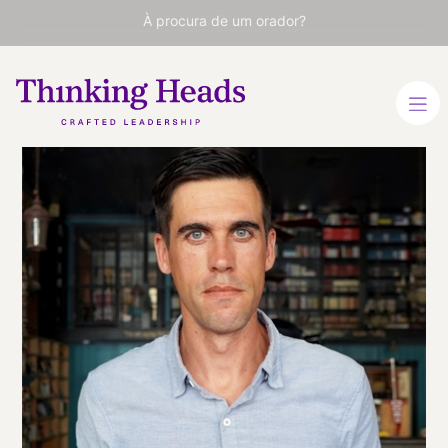
À procura de um orador?
Ryan
Holiday
Autor best-seller mundial.
Fundador da Brass Check e
criador do Daily Stoic.
Especialista em marketing
e estoicismo.
ESPANHOL
ESPANHOL
VER PERFIL