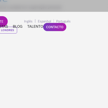
ência mundial em superação pessoal
Inglês
Espanhol
Português
TE
STAS
BLOG
TALENTO
CONTACTO
LONDRES