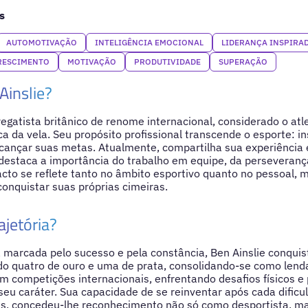
s
AUTOMOTIVAÇÃO
INTELIGÊNCIA EMOCIONAL
LIDERANÇA INSPIRA
RESCIMENTO
MOTIVAÇÃO
PRODUTIVIDADE
SUPERAÇÃO
Ainslie?
regatista britânico de renome internacional, considerado o a
ca da vela. Seu propósito profissional transcende o esporte: in
cançar suas metas. Atualmente, compartilha sua experiência 
destaca a importância do trabalho em equipe, da perseveranç
acto se reflete tanto no âmbito esportivo quanto no pessoal,
conquistar suas próprias cimeiras.
ajetória?
 marcada pelo sucesso e pela constância, Ben Ainslie conqui
ndo quatro de ouro e uma de prata, consolidando-se como lend
m competições internacionais, enfrentando desafios físicos e 
eu caráter. Sua capacidade de se reinventar após cada dificul
is, concedeu-lhe reconhecimento não só como desportista, 