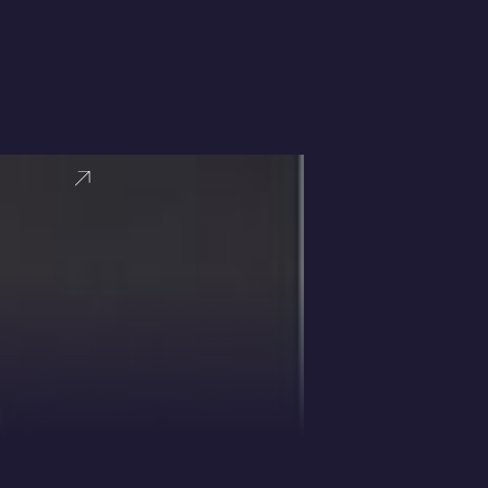
VER PERFI
Mel Robbin