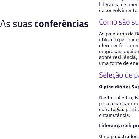
liderança e super
desenvolvimento d
As suas
conferências
Como são su
As palestras de B
utiliza experiênc
oferecer ferramen
empresas, equipes
sobre resiliência
uma fonte de ener
Seleção de p
O pico diário: Su
Nesta palestra, B
para alcançar um 
estratégias prát
circunstância.
Liderança sob pre
Uma palestra foca