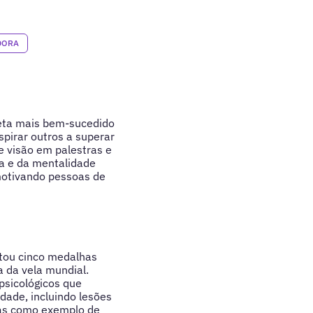
DORA
tleta mais bem-sucedido
spirar outros a superar
e visão em palestras e
a e da mentalidade
 motivando pessoas de
stou cinco medalhas
a da vela mundial.
psicológicos que
dade, incluindo lesões
mas como exemplo de