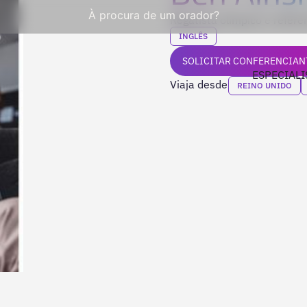
À procura de um orador?
Regatista olímpico e refer
INGLÊS
SOLICITAR CONFERENCIAN
ESPECIALI
Viaja desde
REINO UNIDO