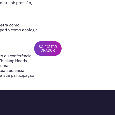
unfar sob pressão,
mostra como
sporto como analogia
SOLICITAR
ORADOR
to ou conferência
Thinking Heads.
e uma
sua audiência.
a sua participação