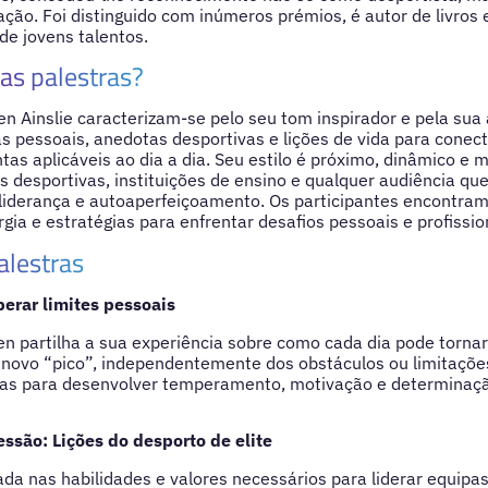
ação. Foi distinguido com inúmeros prémios, é autor de livros 
e jovens talentos.
as palestras?
en Ainslie caracterizam-se pelo seu tom inspirador e pela sua
ias pessoais, anedotas desportivas e lições de vida para conec
tas aplicáveis ao dia a dia. Seu estilo é próximo, dinâmico e m
 desportivas, instituições de ensino e qualquer audiência q
, liderança e autoaperfeiçoamento. Os participantes encontra
gia e estratégias para enfrentar desafios pessoais e profissio
alestras
perar limites pessoais
en partilha a sua experiência sobre como cada dia pode torn
novo “pico”, independentemente dos obstáculos ou limitações 
icas para desenvolver temperamento, motivação e determinaç
ssão: Lições do desporto de elite
da nas habilidades e valores necessários para liderar equipa