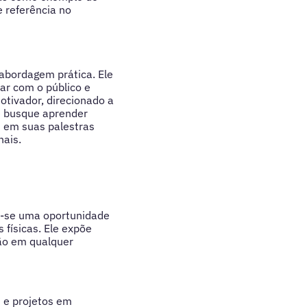
e referência no
 abordagem prática. Ele
tar com o público e
otivador, direcionado a
ue busque aprender
m em suas palestras
nais.
ar-se uma oportunidade
físicas. Ele expõe
ão em qualquer
s e projetos em