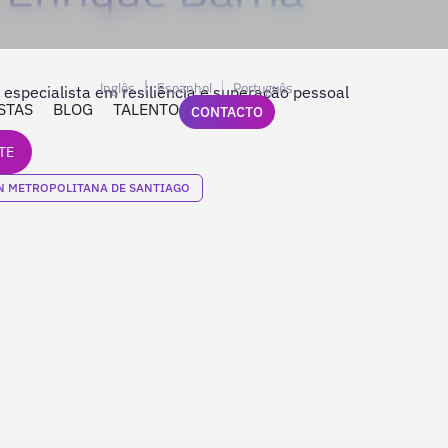
Inglês
Espanhol
Português
 especialista em resiliência e superação pessoal
STAS
BLOG
TALENTO
CONTACTO
TE
N METROPOLITANA DE SANTIAGO