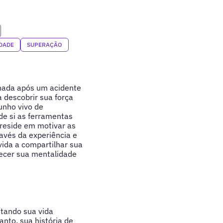
DADE
SUPERAÇÃO
inada após um acidente
a descobrir sua força
unho vivo de
de si as ferramentas
 reside em motivar as
avés da experiência e
vida a compartilhar sua
lecer sua mentalidade
ntando sua vida
anto, sua história de