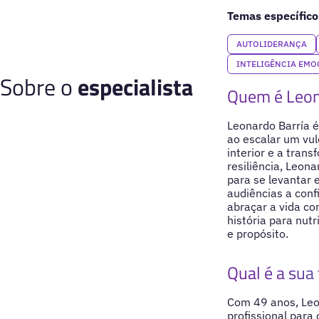
Temas específico
AUTOLIDERANÇA
INTELIGÊNCIA EMO
Sobre o
especialista
Quem é Leon
Leonardo Barría é
ao escalar um vul
interior e a tra
resiliência, Leon
para se levantar 
audiências a conf
abraçar a vida co
história para nut
e propósito.
Qual é a sua 
Com 49 anos, Leon
profissional para