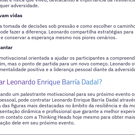
quer adversidade.
lvam vidas
na tomada de decisões sob pressão e como escolher o caminh
pode fazer a diferença. Leonardo compartilha estratégias para
s e conservar a esperança mesmo nos piores cenários.
vantar
otivacional orientada a ajudar os participantes a compreend
fim, mas o ponto de partida para um novo começo. Leonardo o
 mentalidade positiva e a liderança pessoal diante da adversid
ar Leonardo Enrique Barría Dadal?
cando um palestrante motivacional para seu próximo evento o
essoal, pode contratar Leonardo Enrique Barría Dadal através
das figuras mais destacadas no âmbito da resiliência e da m
entação dinâmica e profissional que garante a melhor experi
 em contato com a Thinking Heads hoje mesmo para obter mais
ipação dele em seu próximo evento.