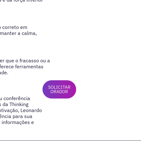
o correto em
 manter a calma,
er que o fracasso ou a
ferece ferramentas
ade.
SOLICITAR
ORADOR
u conferência
 da Thinking
otivação, Leonardo
ência para sua
 informações e