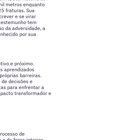
mil metros enquanto
5 fraturas. Sua
rever e se virar
u testemunho tem
ão da adversidade, a
onhecido por sua
tivo e próximo.
os aprendizados
próprias barreiras.
 de decisões e
as para enfrentar a
mpacto transformador e
processo de
 e da força interior