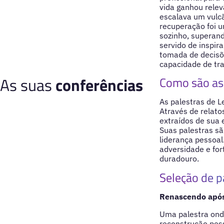
vida ganhou relev
escalava um vulcã
recuperação foi u
sozinho, superan
servido de inspir
tomada de decisõe
capacidade de tra
As suas
conferências
Como são as 
As palestras de L
Através de relato
extraídos de sua 
Suas palestras sã
liderança pessoal
adversidade e for
duradouro.
Seleção de p
Renascendo após
Uma palestra onde
reconstrução pesso