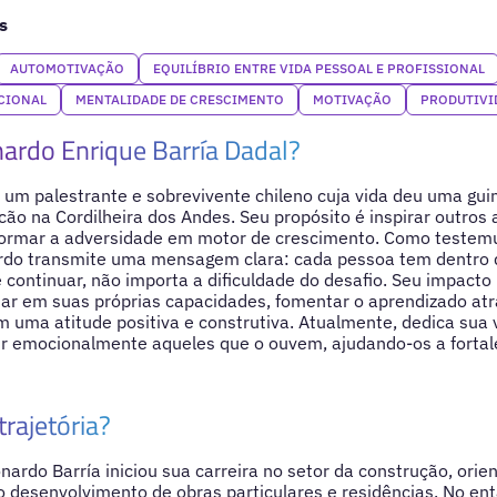
s
AUTOMOTIVAÇÃO
EQUILÍBRIO ENTRE VIDA PESSOAL E PROFISSIONAL
CIONAL
MENTALIDADE DE CRESCIMENTO
MOTIVAÇÃO
PRODUTIVI
ardo Enrique Barría Dadal?
 um palestrante e sobrevivente chileno cuja vida deu uma gu
cão na Cordilheira dos Andes. Seu propósito é inspirar outros 
nsformar a adversidade em motor de crescimento. Como testem
ardo transmite uma mensagem clara: cada pessoa tem dentro 
e continuar, não importa a dificuldade do desafio. Seu impacto
iar em suas próprias capacidades, fomentar o aprendizado atr
m uma atitude positiva e construtiva. Atualmente, dedica sua 
rir emocionalmente aqueles que o ouvem, ajudando-os a forta
trajetória?
ardo Barría iniciou sua carreira no setor da construção, orie
 o desenvolvimento de obras particulares e residências. No ent