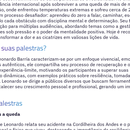
ância internacional após sobreviver a uma queda de mais de 
o, onde enfrentou temperaturas extremas e sofreu cerca de 2
m processo desafiador: aprendeu do zero a falar, caminhar, esc
do cada obstáculo com disciplina mental e determinação. Se
ação para múltiplas audiências, abordando temas como a gest
s sob pressão e o poder da mentalidade positiva. Hoje é rec
nsformar a dor e as cicatrizes em valiosas lições de vida.
suas palestras?
eonardo Barría caracterizam-se por um enfoque vivencial, emo
s autênticos, ele compartilha seu processo de recuperação e 
experiência-limite, motivando os participantes a superar suas 
o dinâmicas, com exemplos práticos sobre resiliência, tomada
. Leonardo se dirige a públicos diversos que buscam ferrament
talecer seu crescimento pessoal e profissional, gerando um i
alestras
 a queda
 Leonardo relata seu acidente na Cordilheira dos Andes e o 
al e física que viveu, destacando a importância da resiliência