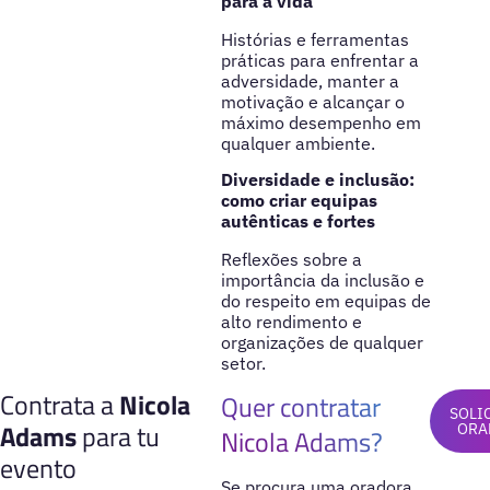
para a vida
Histórias e ferramentas
práticas para enfrentar a
adversidade, manter a
motivação e alcançar o
máximo desempenho em
qualquer ambiente.
Diversidade e inclusão:
como criar equipas
autênticas e fortes
Reflexões sobre a
importância da inclusão e
do respeito em equipas de
alto rendimento e
organizações de qualquer
setor.
Contrata a
Nicola
Quer contratar
SOLI
Adams
para tu
ORA
Nicola Adams?
evento
Se procura uma oradora