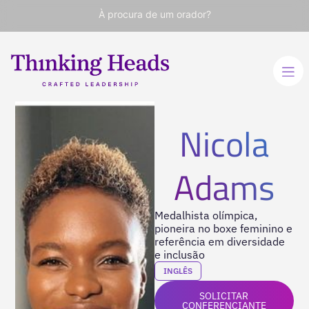
À procura de um orador?
Nicola
Adams
Medalhista olímpica,
pioneira no boxe feminino e
referência em diversidade
e inclusão
INGLÊS
SOLICITAR
CONFERENCIANTE