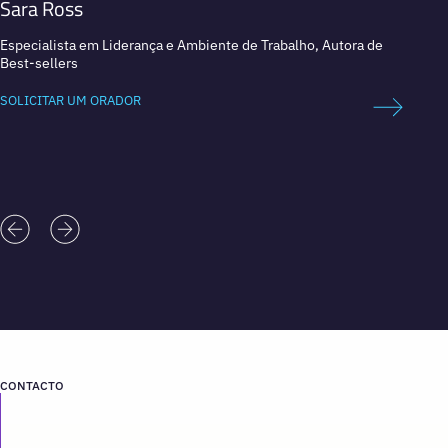
Sara Ross
Margi
Especialista em Liderança e Ambiente de Trabalho, Autora de
Especia
Best-sellers
best-s
SOLICITAR UM ORADOR
SOLICI
CONTACTO