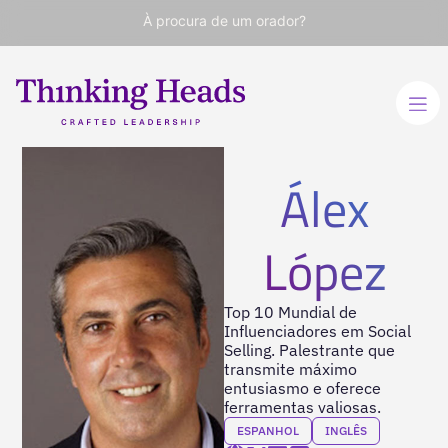
À procura de um orador?
Álex
López
Top 10 Mundial de
Influenciadores em Social
Selling. Palestrante que
transmite máximo
entusiasmo e oferece
ferramentas valiosas.
ESPANHOL
INGLÊS