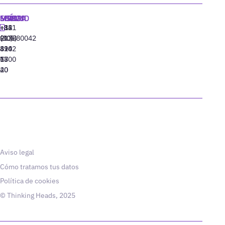
MADRID
MIAMI
SEÚL
LISBOA
+34
+1
+82
‪+351
91
(305)
(10)
213880042
310
424
8942
77
13
6800
40
20
Aviso legal
Cómo tratamos tus datos
Política de cookies
© Thinking Heads, 2025