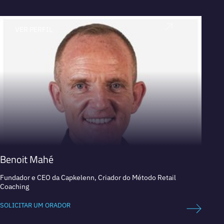
VER PERFIL
V
Benoit Mahé
Serg
Fundador e CEO da Capkelenn, Criador do Método Retail
CEO e 
Coaching
vendas
SOLICITAR UM ORADOR
SOLICI