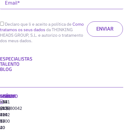
Declaro que li e aceito a política de
Como
tratamos os seus dados
da THINKING
HEADS GROUP, S.L. e autorizo o tratamento
dos meus dados.
ESPECIALISTAS
TALENTO
BLOG
MADRID
MIAMI
SEÚL
LISBOA
+34
+1
+82
‪+351
91
(305)
(10)
213880042
310
424
8942
77
13
6800
40
20