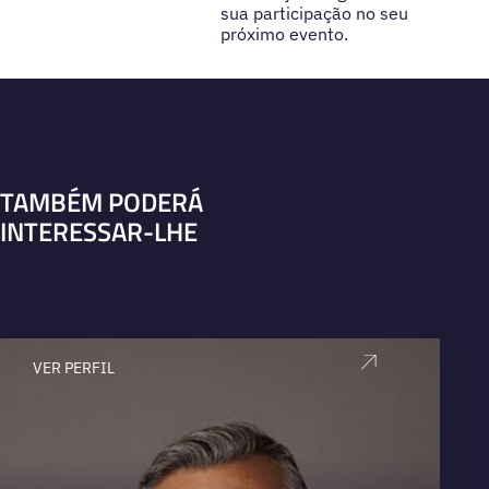
sua participação no seu
próximo evento.
TAMBÉM PODERÁ
INTERESSAR-LHE
VER PERFIL
V