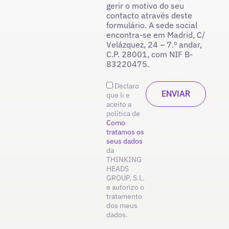
gerir o motivo do seu
contacto através deste
formulário. A sede social
encontra-se em Madrid, C/
Velázquez, 24 – 7.º andar,
C.P. 28001, com NIF B-
83220475.
Declaro
que li e
aceito a
política de
Como
tratamos os
seus dados
da
THINKING
HEADS
GROUP, S.L.
e autorizo o
tratamento
dos meus
dados.