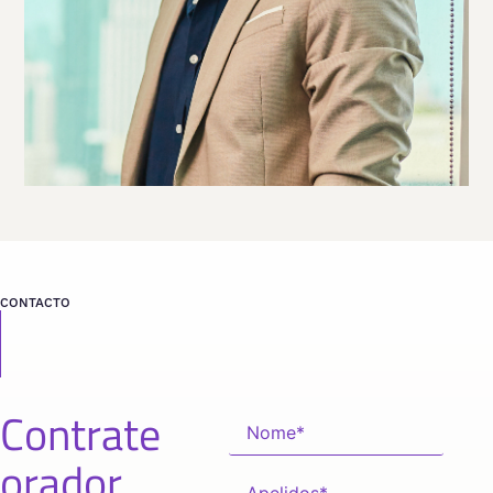
Viaja
ESPAÑA
desde
MADRID
CONTACTO
Contrate
orador