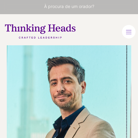
À procura de um orador?
Daniel
Marote
Especialista em
transformação digital e
experiência do consumidor.
ESPANHOL
INGLÊS
INGLÊS
VER PERFIL