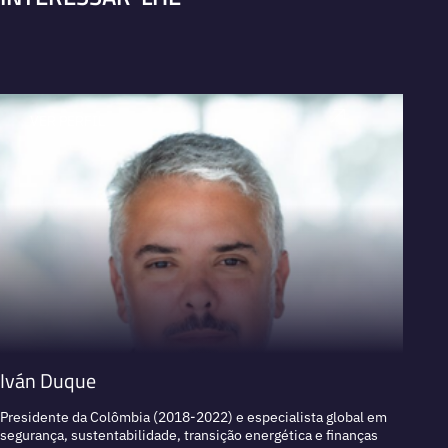
VER PERFIL
V
Iván Duque
Haral
Presidente da Colômbia (2018-2022) e especialista global em
Fundad
segurança, sustentabilidade, transição energética e finanças
Econom