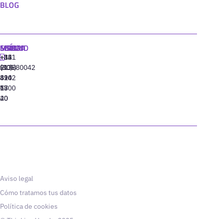
BLOG
MADRID
MIAMI
SEÚL
LISBOA
+34
+1
+82
‪+351
91
(305)
(10)
213880042
310
424
8942
77
13
6800
40
20
Aviso legal
Cómo tratamos tus datos
Política de cookies