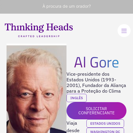
À procura de um orador?
Al Gore
Vice-presidente dos
Estados Unidos (1993-
2001), Fundador da Aliança
para a Proteção do Clima
INGLÊS
SOLICITAR
CONFERENCIANTE
Viaja
ESTADOS UNIDOS
desde
WASHINGTON DC