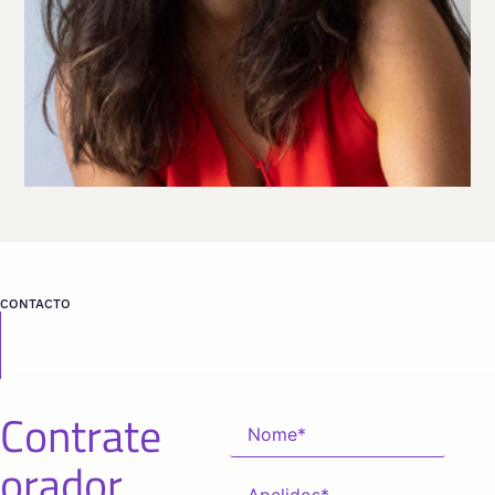
Viaja
ESPAÑA
desde
MADRID
CONTACTO
Contrate
orador