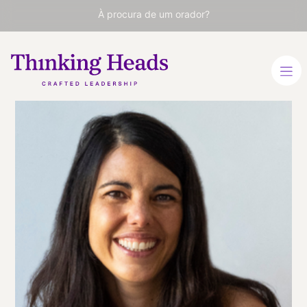
À procura de um orador?
Marta del
Castillo
CEO da Social Nest
Foundation. Especialista
em inovação e
sustentabilidade
ESPANHOL
ESPANHOL
INGLÊS
INGLÊS
VER PERFIL