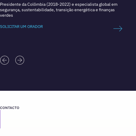
Presidente da Colômbia (2018-2022) e especialista global em
Fundad
segurança, sustentabilidade, transição energética e finanças
Econom
verdes
SOLICI
SOLICITAR UM ORADOR
CONTACTO