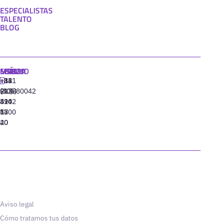
ESPECIALISTAS
TALENTO
BLOG
MADRID
MIAMI
SEÚL
LISBOA
+34
+1
+82
‪+351
91
(305)
(10)
213880042
310
424
8942
77
13
6800
40
20
Aviso legal
Cómo tratamos tus datos