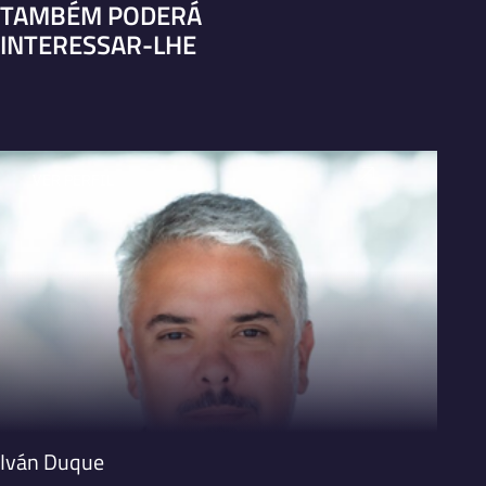
TAMBÉM PODERÁ
INTERESSAR-LHE
VER PERFIL
V
Iván Duque
Haral