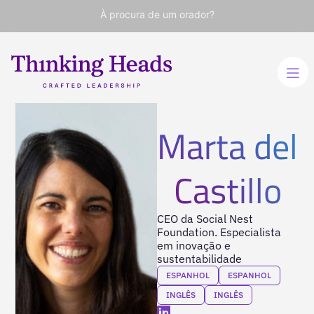
À procura de um orador?
Marta del
Castillo
CEO da Social Nest
Foundation. Especialista
em inovação e
sustentabilidade
ESPANHOL
ESPANHOL
INGLÊS
INGLÊS