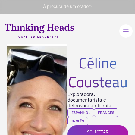
À procura de um orador?
Céline
Cousteau
Exploradora,
documentarista e
defensora ambiental
ESPANHOL
FRANCÊS
INGLÊS
SOLICITAR