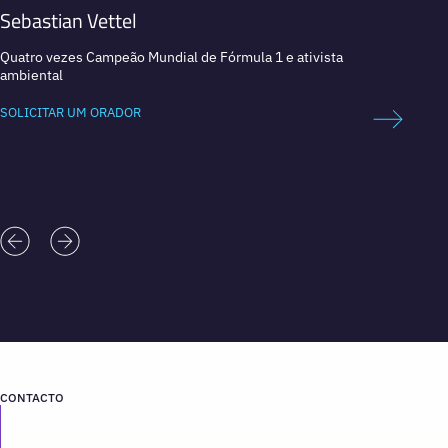
Sebastian Vettel
Robi
Quatro vezes Campeão Mundial de Fórmula 1 e ativista
Empree
ambiental
econom
SOLICITAR UM ORADOR
SOLICI
CONTACTO