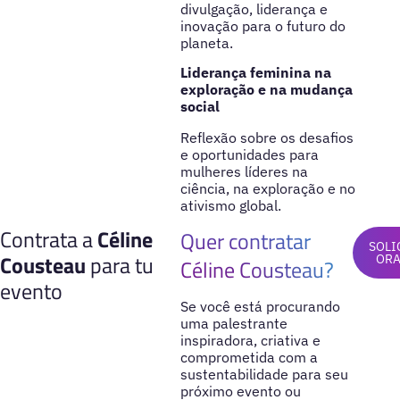
divulgação, liderança e
inovação para o futuro do
planeta.
Liderança feminina na
exploração e na mudança
social
Reflexão sobre os desafios
e oportunidades para
mulheres líderes na
ciência, na exploração e no
ativismo global.
Contrata a
Céline
Quer contratar
SOLI
Cousteau
para tu
OR
Céline Cousteau?
evento
Se você está procurando
uma palestrante
inspiradora, criativa e
comprometida com a
sustentabilidade para seu
próximo evento ou