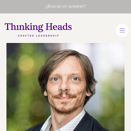
¿Buscas un speaker?
Juan
Bernárdez
Estratega de marcas.
Experto en investigación de
mercados no tradicional.
Fundador & Chief Strategy
Officer de White Rabbit FCB
ESPAÑOL
INGLÉS
VER PERFIL