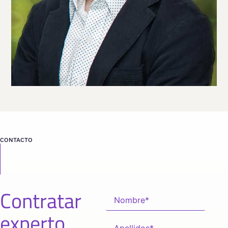
Viaja
COSTA RICA
desde
SAN JOSÉ
CONTACTO
Contratar
experto