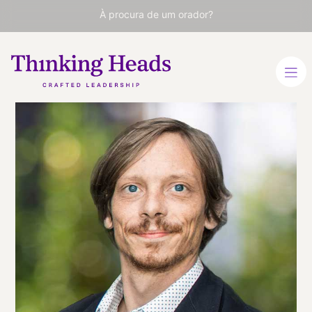
À procura de um orador?
Juan
Bernárdez
Estrategista de marcas.
Especialista em pesquisa
de mercado não
tradicional. Fundador e
Chief Strategy Officer da
White Rabbit FCB.
ESPANHOL
INGLÊS