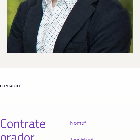
VER PERFIL
Viaja
COSTA RICA
desde
SAN JOSÉ
CONTACTO
Contrate
orador