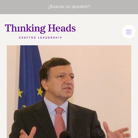
¿Buscas un speaker?
José
Manuel
Durão
Barroso
Expresidente de la
Comisión Europea (2004-
2014) y Primer Ministro de
Portugal (2002-2004)
ESPAÑOL
INGLÉS