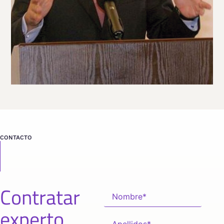
PORTUGUÉS
PORTUGUÉS
VER PERFIL
Viaja
PORTUGAL
desde
LISBOA
CONTACTO
Contratar
experto