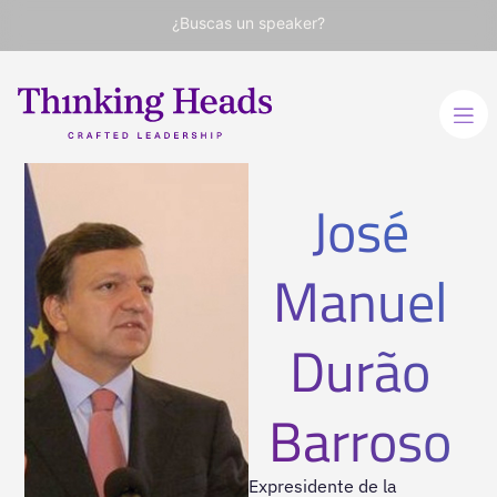
¿Buscas un speaker?
José
Manuel
Durão
Barroso
Expresidente de la