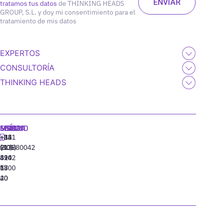
tratamos tus datos
de THINKING HEADS
GROUP, S.L. y doy mi consentimiento para el
tratamiento de mis datos
EXPERTOS
CONSULTORÍA
THINKING HEADS
MADRID
MIAMI
SEÚL
LISBOA
+34
+1
+82
‪+351
91
(305)
(10)
213880042
310
424
8942
77
13
6800
40
20