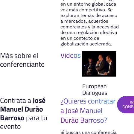
en un entorno global cada
vez más competitivo. Se
exploran temas de acceso
a mercados, acuerdos
comerciales y la necesidad
de una regulación efectiva
en un contexto de
globalización acelerada.
Videos
Más sobre el
conferenciante
European
Dialogues
Contrata a
José
¿Quieres contratar
S
Manuel Durão
CONF
a José Manuel
Barroso
para tu
Durão Barroso?
evento
Si buscas una conferencia