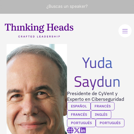
¿Buscas un speaker?
Yuda
Saydun
Presidente de CyVent y
Experto en Ciberseguridad
ESPAÑOL
FRANCÉS
FRANCÉS
INGLÉS
PORTUGUÉS
PORTUGUÉS