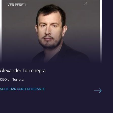
VER PERFIL
V
Alexander Torrenegra
Mark
CEO en Torre.ai
Co-Fun
SOLICITAR CONFERENCIANTE
SOLICI