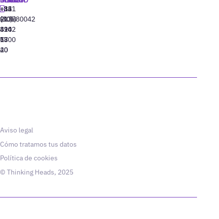
+34
+1
+82
‪+351
91
(305)
(10)
213880042
310
424
8942
77
13
6800
40
20
Aviso legal
Cómo tratamos tus datos
Política de cookies
© Thinking Heads, 2025