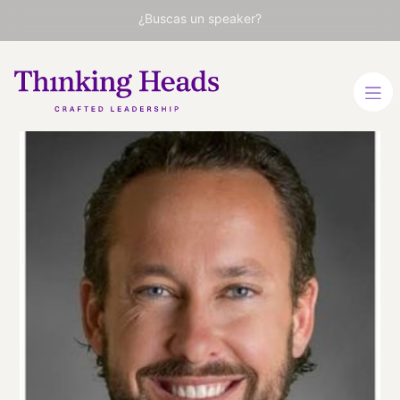
¿Buscas un speaker?
Brent
Gleeson
Fundador y CEO de
TakingPoint Leadership
INGLÉS
VER PERFIL
Viaja
ESTADOS UNIDOS
desde
CALIFORNIA