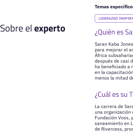
Temas específico
LIDERAZGO INSPIR
Sobre el
experto
¿Quién es Sa
Saran Kaba Jones 
para mejorar el a
África subsaharian
después de casi do
ha beneficiado a
en la capacitació
menos la mitad de
¿Cuál es su T
La carrera de Sar
una organización 
Fundación Voss, y
saneamiento en Li
de Rivercess, pro