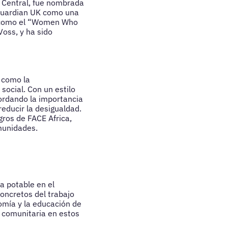
 Central, fue nombrada
 Guardian UK como una
, como el “Women Who
oss, y ha sido
 como la
ocial. Con un estilo
ordando la importancia
educir la desigualdad.
gros de FACE Africa,
omunidades.
a potable en el
oncretos del trabajo
omía y la educación de
n comunitaria en estos