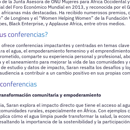
de la Junta Asesora de ONU Mujeres para África Occidental y
ial del Foro Económico Mundial en 2013, y reconocida por el
s africanas más destacadas. Ha recibido numerosos premios
e” de Longines y el “Women Helping Women” de la Fundación V
es, Black Enterprise, y Applause Africa, entre otros medios.
us conferencias?
 ofrece conferencias impactantes y centradas en temas clave
ara el agua, el empoderamiento femenino y el emprendimiento s
rometido, comparte su experiencia personal y profesional, ab
a y el saneamiento para mejorar la vida de las comunidades y r
de estudio y datos de impacto, Saran resalta los desafíos y lo
 audiencia a contribuir a un cambio positivo en sus propias c
 conferencias
transformación comunitaria y empoderamiento
ia, Saran explora el impacto directo que tiene el acceso al agu
 comunidades rurales, especialmente en África. Con ejemplos c
xplica cómo el agua limpia puede transformar la salud, la econ
saltando la importancia de la sostenibilidad y la participació