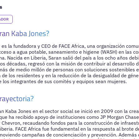
s
ADOR
ran Kaba Jones?
es la fundadora y CEO de FACE Africa, una organización comun
cceso a agua potable, saneamiento e higiene (WASH) en las c
a. Nacida en Liberia, Saran salió del país a los ocho años debido
s décadas, regresó con la misión de contribuir al desarrollo d
 más de medio millón de personas con soluciones sostenibles
n de los residentes y en la reducción de la desigualdad de gén
 los integrantes de sus comités y equipos sean mujeres.
rayectoria?
an Kaba Jones en el sector social se inició en 2009 con la crea
que ha recibido apoyo de instituciones como JP Morgan Chase,
 Chevron, recaudando fondos para la construcción de infraest
beria. FACE Africa fue fundamental en la respuesta al brote d
moviendo campañas de concienciación y prevención. Además de