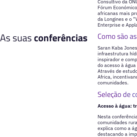
Consultivo da ONU
Fórum Económico
africanas mais p
da Longines e o 
Enterprise e Appl
As suas
conferências
Como são as 
Saran Kaba Jones
infraestrutura h
inspirador e comp
do acesso à água
Através de estudo
Africa, incentiva
comunidades.
Seleção de c
Acesso à água: 
Nesta conferência
comunidades rurai
explica como a á
destacando a impo