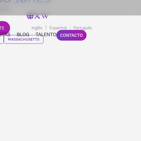
frica
Inglês
Espanhol
Português
TE
STAS
BLOG
TALENTO
CONTACTO
MASSACHUSETTS