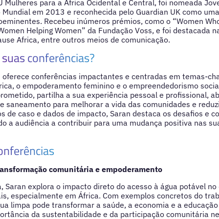
 Mulheres para a África Ocidental e Central, foi nomeada Jov
 Mundial em 2013 e reconhecida pelo Guardian UK como uma
roeminentes. Recebeu inúmeros prémios, como o “Women Who
“Women Helping Women” da Fundação Voss, e foi destacada na
ause Africa, entre outros meios de comunicação.
suas conferências?
 oferece conferências impactantes e centradas em temas-ch
ídrica, o empoderamento feminino e o empreendedorismo socia
rometido, partilha a sua experiência pessoal e profissional, 
 e saneamento para melhorar a vida das comunidades e reduzi
s de caso e dados de impacto, Saran destaca os desafios e c
ndo a audiência a contribuir para uma mudança positiva nas su
onferências
transformação comunitária e empoderamento
, Saran explora o impacto direto do acesso à água potável n
s, especialmente em África. Com exemplos concretos do trab
gua limpa pode transformar a saúde, a economia e a educaçã
rtância da sustentabilidade e da participação comunitária ne