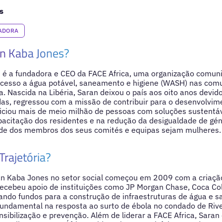
s
RADORA
n Kaba Jones?
 é a fundadora e CEO da FACE Africa, uma organização comuni
acesso a água potável, saneamento e higiene (WASH) nas comu
. Nascida na Libéria, Saran deixou o país aos oito anos devido 
s, regressou com a missão de contribuir para o desenvolvime
ficiou mais de meio milhão de pessoas com soluções sustent
pacitação dos residentes e na redução da desigualdade de gé
e dos membros dos seus comités e equipas sejam mulheres.
Trajetória?
ran Kaba Jones no setor social começou em 2009 com a criaçã
recebeu apoio de instituições como JP Morgan Chase, Coca Co
ando fundos para a construção de infraestruturas de água e s
 fundamental na resposta ao surto de ébola no condado de Ri
ibilização e prevenção. Além de liderar a FACE Africa, Sara