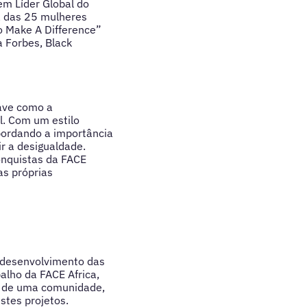
em Líder Global do
 das 25 mulheres
 Make A Difference”
 Forbes, Black
ave como a
l. Com um estilo
abordando a importância
r a desigualdade.
onquistas da FACE
as próprias
o desenvolvimento das
alho da FACE Africa,
o de uma comunidade,
stes projetos.