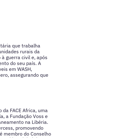
tária que trabalha
nidades rurais da
à guerra civil e, após
nto do seu país. A
áveis em WASH,
nero, assegurando que
o da FACE Africa, uma
la, a Fundação Voss e
aneamento na Libéria.
vercess, promovendo
n é membro do Conselho