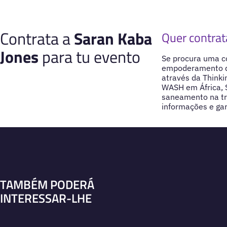
Contrata a
Saran Kaba
Quer contrat
Jones
para tu evento
Se procura uma c
empoderamento de
através da Thinki
WASH em África, S
saneamento na tr
informações e gar
TAMBÉM PODERÁ
INTERESSAR-LHE