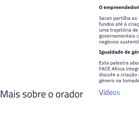
O empreendedori
Saran partilha a
fundos até à cria
uma trajetória de
governamentais ch
negócios sustentá
Igualdade de gé
Esta palestra abo
FACE Africa inte
discute a criação
género na tomada
Mais sobre o orador
Vídeos