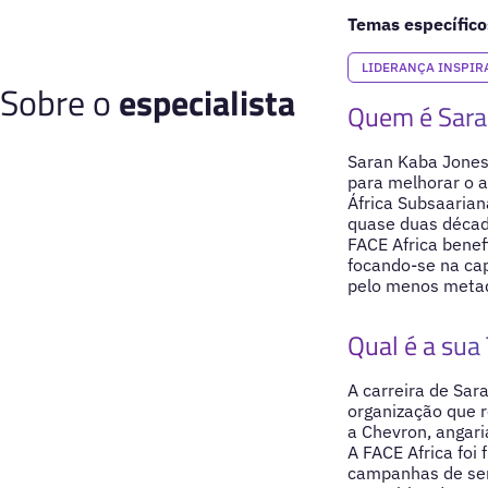
Temas específico
LIDERANÇA INSPI
Sobre o
especialista
Quem é Sara
Saran Kaba Jones
para melhorar o 
África Subsaariana
quase duas década
FACE Africa bene
focando-se na ca
pelo menos metad
Qual é a sua 
A carreira de Sa
organização que 
a Chevron, angari
A FACE Africa foi
campanhas de sens