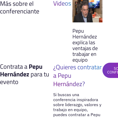
Videos
Más sobre el
conferenciante
Pepu
Hernández
explica las
ventajas de
trabajar en
equipo
Contrata a
Pepu
¿Quieres contratar
S
Hernández
para tu
CONF
a Pepu
evento
Hernández?
Si buscas una
conferencia inspiradora
sobre liderazgo, valores y
trabajo en equipo,
puedes contratar a Pepu