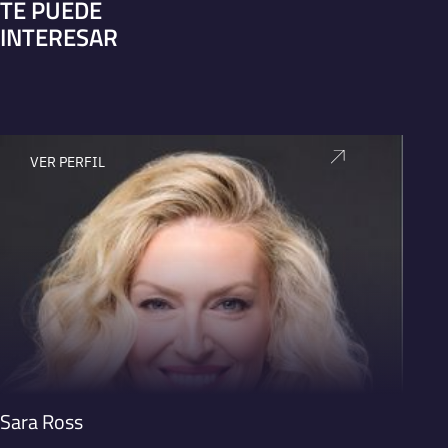
TE PUEDE
INTERESAR
VER PERFIL
V
Sara Ross
Mòni