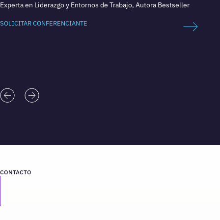
Experta en Liderazgo y Entornos de Trabajo, Autora Bestseller
Aventu
SOLICITAR CONFERENCIANTE
SOLICI
CONTACTO