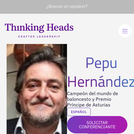
¿Buscas un speaker?
Pepu
Hernánde
Campeón del mundo de
baloncesto y Premio
Príncipe de Asturias
ESPAÑOL
SOLICITAR
CONFERENCIANTE