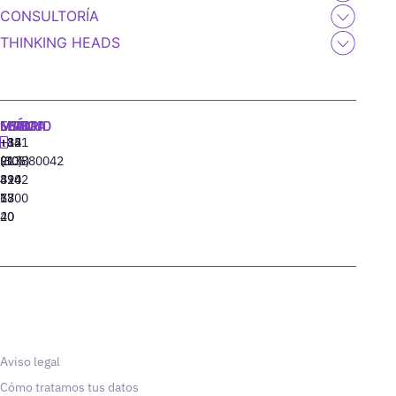
CONSULTORÍA
THINKING HEADS
MADRID
MIAMI
SEÚL
LISBOA
+34
+1
+82
‪+351
91
(305)
(10)
213880042
310
424
8942
77
13
6800
40
20
Aviso legal
Cómo tratamos tus datos