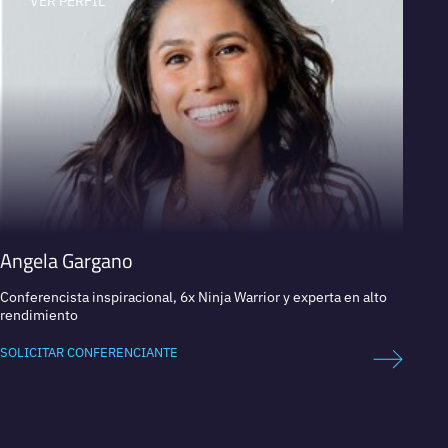
VER PERFIL
V
Angela Gargano
Sara
Conferencista inspiracional, 6x Ninja Warrior y experta en alto
Experta
rendimiento
SOLICI
SOLICITAR CONFERENCIANTE