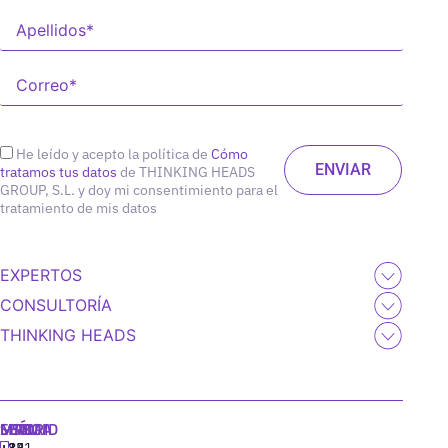
He leído y acepto la política de
Cómo
tratamos tus datos
de THINKING HEADS
GROUP, S.L. y doy mi consentimiento para el
tratamiento de mis datos
EXPERTOS
CONSULTORÍA
THINKING HEADS
MADRID
MIAMI
SEÚL
LISBOA
+34
+1
+82
‪+351