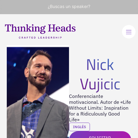
¿Buscas un speaker?
Nick
Vujicic
Conferenciante
motivacional. Autor de «Life
Without Limits: Inspiration
for a Ridiculously Good
Life»
INGLÉS
SOLICITAR