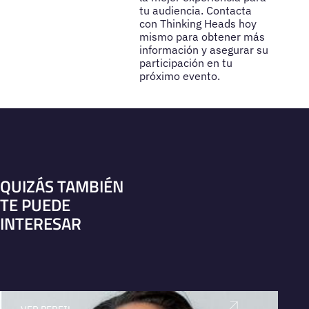
tu audiencia. Contacta
con Thinking Heads hoy
mismo para obtener más
información y asegurar su
participación en tu
próximo evento.
QUIZÁS TAMBIÉN
TE PUEDE
INTERESAR