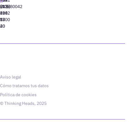
91
(305)
(10)
213880042
310
424
8942
77
13
6800
40
20
Aviso legal
Cómo tratamos tus datos
Política de cookies
© Thinking Heads, 2025