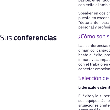
pasión, el sentido
con éxito al ámbi
Speaker en dos ch
puesta en escena,
“detonante” para 
personal y profesi
Sus
conferencias
¿Cómo son s
Las conferencias 
dinámico, cargado
hasta el éxito, pr
inmersivas, impac
con el trabajo en
conectar emocion
Selección de
Liderazgo valien
El éxito y la sup
sus equipos. Juli
situaciones límite
organización.