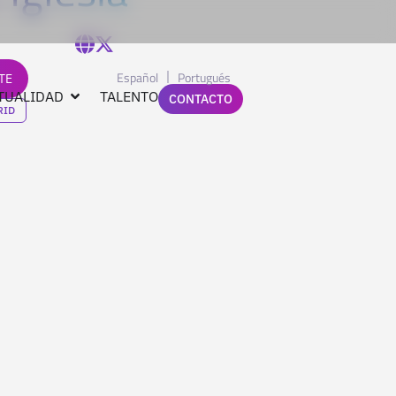
Español
Portugués
TE
TUALIDAD
TALENTO
CONTACTO
RID