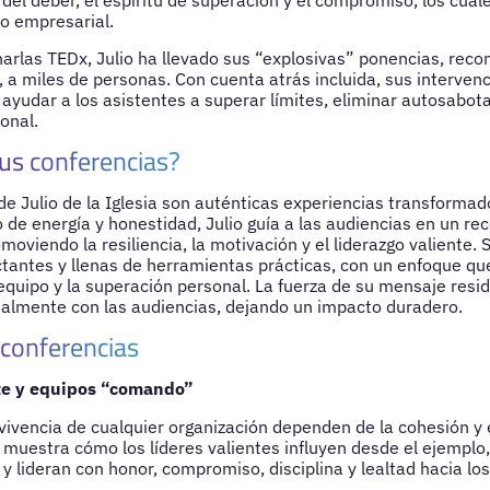
 del deber, el espíritu de superación y el compromiso, los cual
to empresarial.
arlas TEDx, Julio ha llevado sus “explosivas” ponencias, recon
 a miles de personas. Con cuenta atrás incluida, sus interve
ayudar a los asistentes a superar límites, eliminar autosabotaj
onal.
us conferencias?
de Julio de la Iglesia son auténticas experiencias transformad
 de energía y honestidad, Julio guía a las audiencias en un re
omoviendo la resiliencia, la motivación y el liderazgo valiente.
tantes y llenas de herramientas prácticas, con un enfoque qu
 equipo y la superación personal. La fuerza de su mensaje resid
almente con las audiencias, dejando un impacto duradero.
 conferencias
te y equipos “comando”
ervivencia de cualquier organización dependen de la cohesión 
o muestra cómo los líderes valientes influyen desde el ejempl
 y lideran con honor, compromiso, disciplina y lealtad hacia los