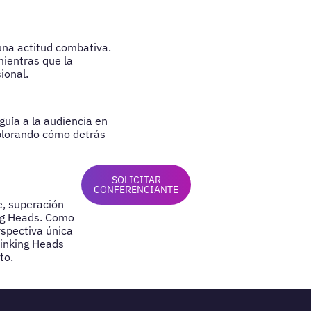
una actitud combativa.
mientras que la
ional.
guía a la audiencia en
xplorando cómo detrás
SOLICITAR
CONFERENCIANTE
e, superación
ing Heads. Como
rspectiva única
hinking Heads
to.