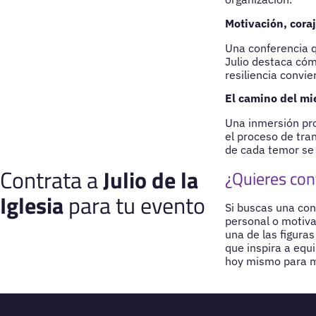
Motivación, coraj
Una conferencia q
Julio destaca cómo
resiliencia convie
El camino del mie
Una inmersión pro
el proceso de tra
de cada temor se e
Contrata a
Julio de la
¿Quieres cont
Iglesia
para tu evento
Si buscas una con
personal o motiva
una de las figuras
que inspira a equ
hoy mismo para má