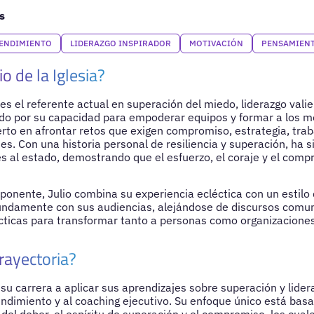
s
RENDIMIENTO
LIDERAZGO INSPIRADOR
MOTIVACIÓN
PENSAMIENT
io de la Iglesia?
a es el referente actual en superación del miedo, liderazgo val
ido por su capacidad para empoderar equipos y formar a los me
perto en afrontar retos que exigen compromiso, estrategia, trab
tes. Con una historia personal de resiliencia y superación, ha 
s al estado, demostrando que el esfuerzo, el coraje y el compr
onente, Julio combina su experiencia ecléctica con un estilo
undamente con sus audiencias, alejándose de discursos comun
ticas para transformar tanto a personas como organizaciones
rayectoria?
 su carrera a aplicar sus aprendizajes sobre superación y lider
endimiento y al coaching ejecutivo. Su enfoque único está bas