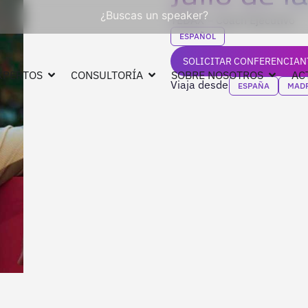
¿Buscas un speaker?
TEDAX – Coach Ejecutivo
ESPAÑOL
SOLICITAR CONFERENCIAN
XPERTOS
CONSULTORÍA
SOBRE NOSOTROS
AC
Viaja desde
ESPAÑA
MAD