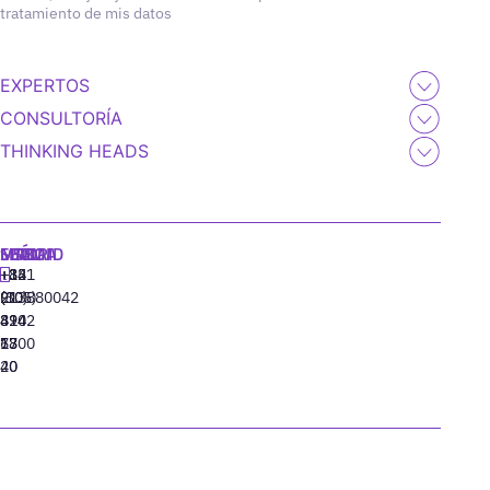
tratamiento de mis datos
EXPERTOS
CONSULTORÍA
THINKING HEADS
MADRID
MIAMI
SEÚL
LISBOA
+34
+1
+82
‪+351
91
(305)
(10)
213880042
310
424
8942
77
13
6800
40
20