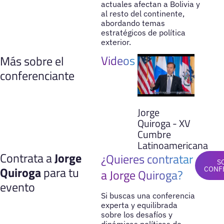
actuales afectan a Bolivia y
al resto del continente,
abordando temas
estratégicos de política
exterior.
Videos
Más sobre el
conferenciante
Jorge
Quiroga - XV
Cumbre
Latinoamericana
Contrata a
Jorge
¿Quieres contratar
S
Quiroga
para tu
CONF
a Jorge Quiroga?
evento
Si buscas una conferencia
experta y equilibrada
sobre los desafíos y