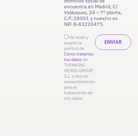
domicilio social se
encuentra en Madrid, C/
Velázquez, 24 – 7º planta,
C.P.:28001 y nuestro es
NIF B-83220475.
He leído y
acepto la
política de
Cómo tratamos
tus datos
de
THINKING
HEADS GROUP,
S.L. y doy mi
consentimiento
para el
tratamiento de
mis datos