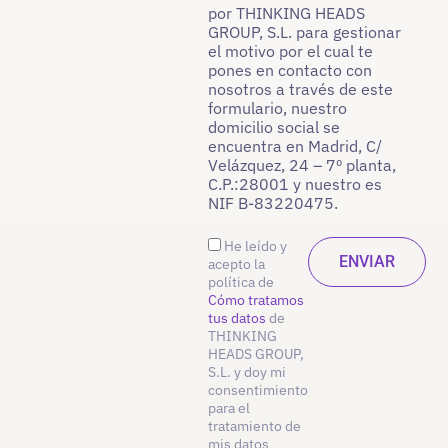
por THINKING HEADS
GROUP, S.L. para gestionar
el motivo por el cual te
pones en contacto con
nosotros a través de este
formulario, nuestro
domicilio social se
encuentra en Madrid, C/
Velázquez, 24 – 7º planta,
C.P.:28001 y nuestro es
NIF B-83220475.
He leído y
acepto la
política de
Cómo tratamos
tus datos
de
THINKING
HEADS GROUP,
S.L. y doy mi
consentimiento
para el
tratamiento de
mis datos