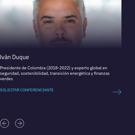
Iván Duque
Assun
Presidente de Colombia (2018-2022) y experto global en
Socia e
seguridad, sostenibilidad, transición energética y finanzas
of Law
verdes
SOLICI
SOLICITAR CONFERENCIANTE