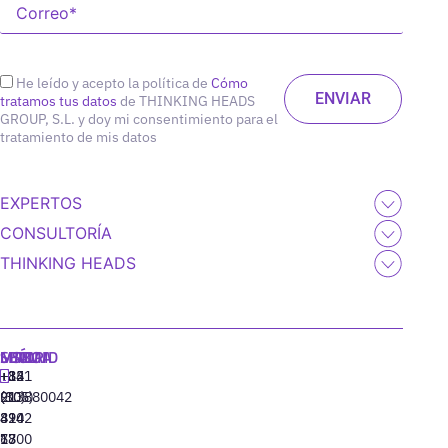
He leído y acepto la política de
Cómo
tratamos tus datos
de THINKING HEADS
GROUP, S.L. y doy mi consentimiento para el
tratamiento de mis datos
EXPERTOS
CONSULTORÍA
THINKING HEADS
MADRID
MIAMI
SEÚL
LISBOA
+34
+1
+82
‪+351
91
(305)
(10)
213880042
310
424
8942
77
13
6800