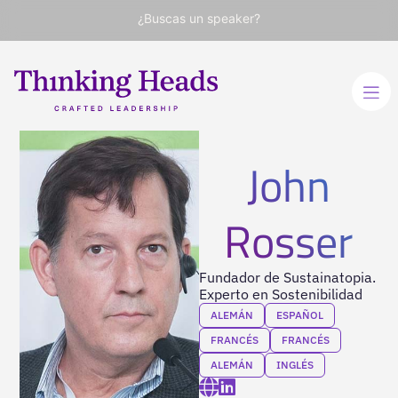
¿Buscas un speaker?
John
Rosser
Fundador de Sustainatopia.
Experto en Sostenibilidad
ALEMÁN
ESPAÑOL
FRANCÉS
FRANCÉS
ALEMÁN
INGLÉS