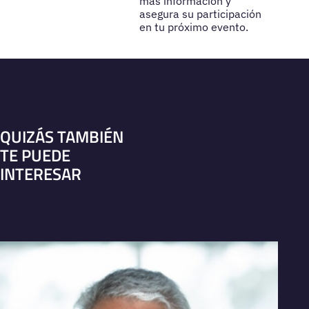
más información y
asegura su participación
en tu próximo evento.
QUIZÁS TAMBIÉN
TE PUEDE
INTERESAR
VER PERFIL
V