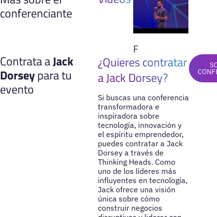
conferenciante
F
Contrata a
Jack
¿Quieres contratar
S
Dorsey
para tu
CONF
a Jack Dorsey?
evento
Si buscas una conferencia
transformadora e
inspiradora sobre
tecnología, innovación y
el espíritu emprendedor,
puedes contratar a Jack
Dorsey a través de
Thinking Heads. Como
uno de los líderes más
influyentes en tecnología,
Jack ofrece una visión
única sobre cómo
construir negocios
disruptivos y liderar con