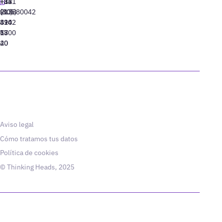
+34
+1
+82
‪+351
91
(305)
(10)
213880042
310
424
8942
77
13
6800
40
20
Aviso legal
Cómo tratamos tus datos
Política de cookies
© Thinking Heads, 2025